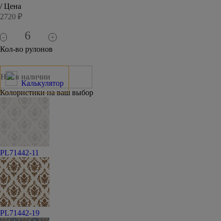
/ Цена
2720 ₽
-
+
Кол-во рулонов
Нет в наличии
Калькулятор
Колористики на ваш выбор
PL71442-11
PL71442-19