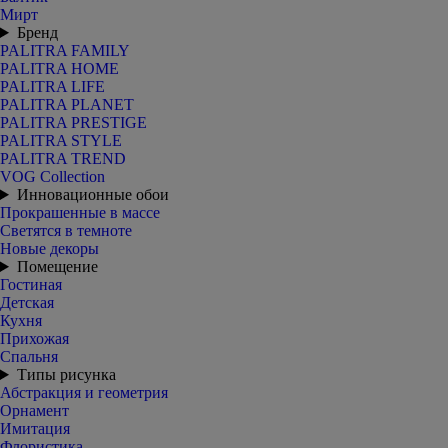
Мирт
Бренд
PALITRA FAMILY
PALITRA HOME
PALITRA LIFE
PALITRA PLANET
PALITRA PRESTIGE
PALITRA STYLE
PALITRA TREND
VOG Collection
Инновационные обои
Прокрашенные в массе
Светятся в темноте
Новые декоры
Помещение
Гостиная
Детская
Кухня
Прихожая
Спальня
Типы рисунка
Абстракция и геометрия
Орнамент
Имитация
Флористика