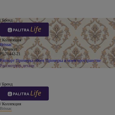
/ Бренд
/ Коллекция
Brissac
/ Артикул
PL71442-21
Раппорт
Примерка обоев
Примерка в моем пространстве
Рассмотреть детали
/ Бренд
/ Коллекция
Brissac