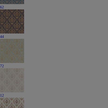
62
44
72
12