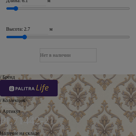
Длина:
м
Высота:
м
Нет в наличии
/ Бренд
/ Коллекция
Brissac
/ Артикул
PL71442-21
Наличие на складе