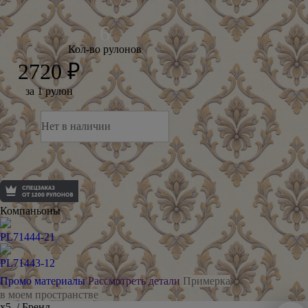
Кол-во рулонов
2720 ₽
за 1 рулон
Нет в наличии
Компаньоны
PL71444-21
PL71443-12
Промо материалы
Рассмотреть детали
Примерка
в моем пространстве
х5
/ Бренд