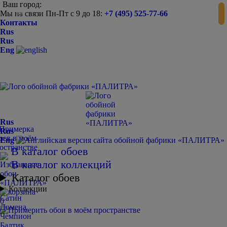
Ваш город:
Мы на связи Пн-Пт с 9 до 18:
+7 (495) 525-77-66
-
+
Контакты
Rus
Rus
Eng
Rus
Rus
Eng
В каталог обоев
В каталог коллекций
Каталог обоев
Коллекции
Сатин
0
Домена
Чемпион
Балтик