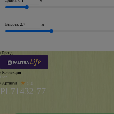
Длина:
м
Высота:
м
/ Бренд
/ Коллекция
Fiori
5.0
/ Артикул
PL71432-77