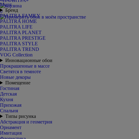
Мирт
Бренд
0
PALITRA FAMILY
PALITRA HOME
PALITRA LIFE
PALITRA PLANET
PALITRA PRESTIGE
PALITRA STYLE
PALITRA TREND
VOG Collection
Инновационные обои
Прокрашенные в массе
Светятся в темноте
Новые декоры
Помещение
Гостиная
Детская
Кухня
Прихожая
Спальня
Типы рисунка
Абстракция и геометрия
Орнамент
Имитация
Флористика