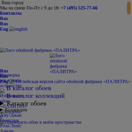
Ваш город:
Мы на связи Пн-Пт с 9 до 18:
+7 (495) 525-77-66
Контакты
Rus
Rus
Eng
Rus
Rus
Eng
В каталог обоев
В каталог коллекций
Каталог обоев
Коллекции
Аму-Джан
0
Бразилия
Роза-Люкс
Амели