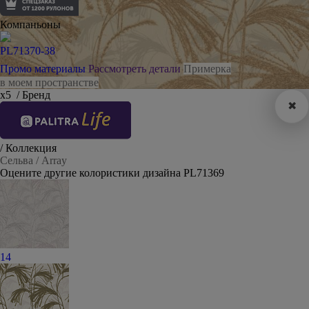
Компаньоны
PL71370-38
Промо материалы
Рассмотреть детали
Примерка
в моем пространстве
х5
/ Бренд
✖
/ Коллекция
Сельва / Array
Оцените другие колористики дизайна PL71369
14