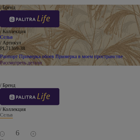
/ Бренд
/ Коллекция
Сельв
/ Артикул
PL71369-38
Раппорт
Примерка обоев
Примерка в моем пространстве
Рассмотреть детали
/ Бренд
/ Коллекция
Сельв
-
+