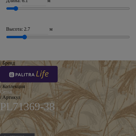
Длина:
м
Высота:
м
/ Бренд
/ Коллекция
Сельв
/ Артикул
PL71369-38