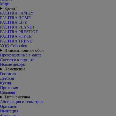
Мирт
Бренд
PALITRA FAMILY
PALITRA HOME
PALITRA LIFE
PALITRA PLANET
PALITRA PRESTIGE
PALITRA STYLE
PALITRA TREND
VOG Collection
Инновационные обои
Прокрашенные в массе
Светятся в темноте
Новые декоры
Помещение
Гостиная
Детская
Кухня
Прихожая
Спальня
Типы рисунка
Абстракция и геометрия
Орнамент
Имитация
Флористика