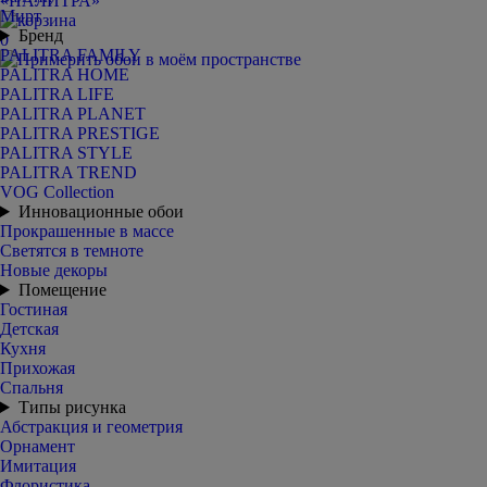
Мирт
Бренд
0
PALITRA FAMILY
PALITRA HOME
PALITRA LIFE
PALITRA PLANET
PALITRA PRESTIGE
PALITRA STYLE
PALITRA TREND
VOG Collection
Инновационные обои
Прокрашенные в массе
Светятся в темноте
Новые декоры
Помещение
Гостиная
Детская
Кухня
Прихожая
Спальня
Типы рисунка
Абстракция и геометрия
Орнамент
Имитация
Флористика