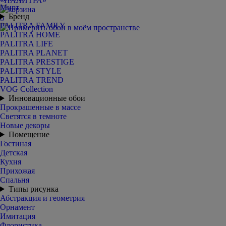
Мирт
Бренд
0
PALITRA FAMILY
PALITRA HOME
PALITRA LIFE
PALITRA PLANET
PALITRA PRESTIGE
PALITRA STYLE
PALITRA TREND
VOG Collection
Инновационные обои
Прокрашенные в массе
Светятся в темноте
Новые декоры
Помещение
Гостиная
Детская
Кухня
Прихожая
Спальня
Типы рисунка
Абстракция и геометрия
Орнамент
Имитация
Флористика