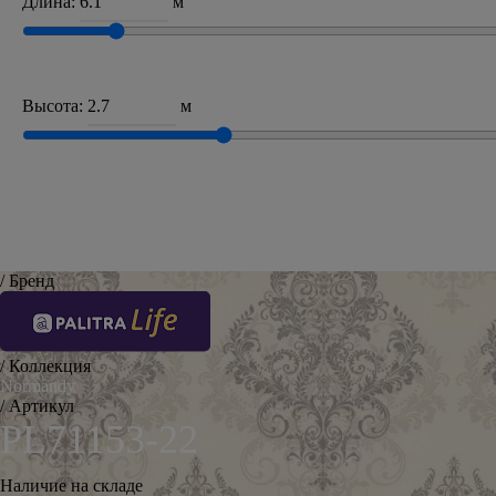
Длина:
м
Высота:
м
/ Бренд
/ Коллекция
Normandy
/ Артикул
PL71153-22
Наличие на складе