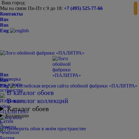
Ваш город:
Мы на связи Пн-Пт с 9 до 18:
+7 (495) 525-77-66
-
+
Контакты
Rus
Rus
Eng
Rus
Rus
Eng
В каталог обоев
В каталог коллекций
Каталог обоев
Коллекции
Сатин
0
Домена
Чемпион
Балтик