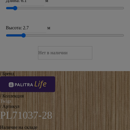
Длина:
м
Высота:
м
Нет в наличии
/ Бренд
/ Коллекция
Twigs
/ Артикул
PL71037-28
Наличие на складе