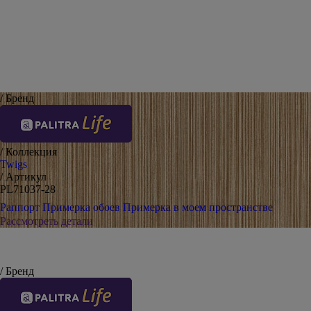
/ Бренд
/ Коллекция
Twigs
/ Артикул
PL71037-28
Раппорт
Примерка обоев
Примерка в моем пространстве
Рассмотреть детали
/ Бренд