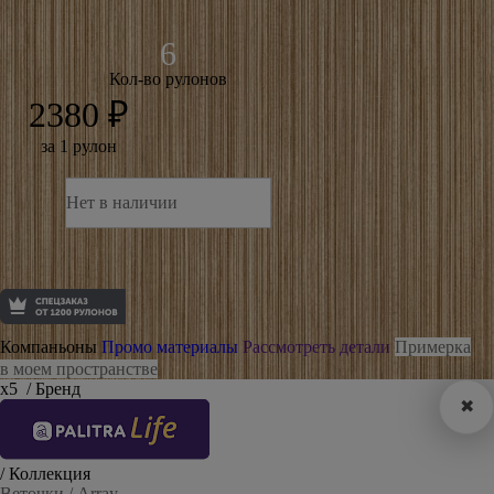
Кол-во рулонов
2380 ₽
за 1 рулон
Нет в наличии
Компаньоны
Промо материалы
Рассмотреть детали
Примерка
в моем пространстве
х5
/ Бренд
✖
/ Коллекция
Веточки / Array