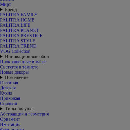
Мирт
Бренд
PALITRA FAMILY
PALITRA HOME
PALITRA LIFE
PALITRA PLANET
PALITRA PRESTIGE
PALITRA STYLE
PALITRA TREND
VOG Collection
Инновационные обои
Прокрашенные в массе
Светятся в темноте
Новые декоры
Помещение
Гостиная
Детская
Кухня
Прихожая
Спальня
Типы рисунка
Абстракция и геометрия
Орнамент
Имитация
Флористика