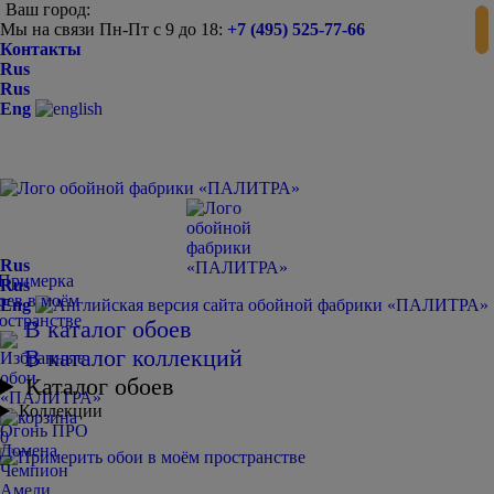
Ваш город:
Мы на связи Пн-Пт с 9 до 18:
+7 (495) 525-77-66
Контакты
Rus
Rus
Eng
Rus
Rus
Eng
В каталог обоев
В каталог коллекций
Каталог обоев
Коллекции
Огонь ПРО
0
Домена
Чемпион
Амели