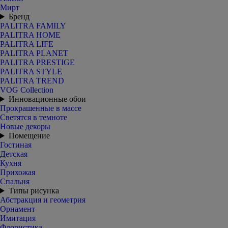
Мирт
Бренд
PALITRA FAMILY
PALITRA HOME
PALITRA LIFE
PALITRA PLANET
PALITRA PRESTIGE
PALITRA STYLE
PALITRA TREND
VOG Collection
Инновационные обои
Прокрашенные в массе
Светятся в темноте
Новые декоры
Помещение
Гостиная
Детская
Кухня
Прихожая
Спальня
Типы рисунка
Абстракция и геометрия
Орнамент
Имитация
Флористика