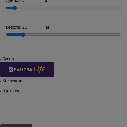
Длина:
м
Высота:
м
/ Бренд
/ Коллекция
Pled
/ Артикул
PL51033-14