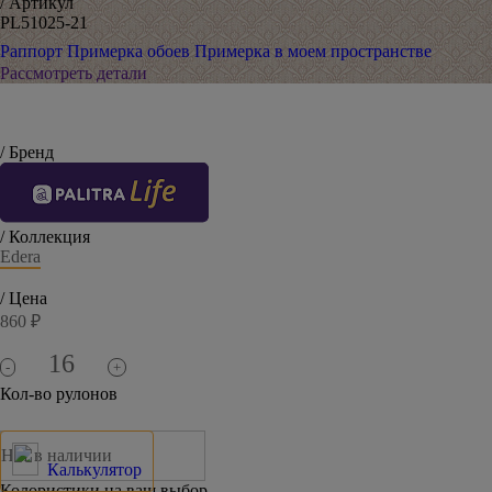
/ Артикул
PL51025-21
Раппорт
Примерка обоев
Примерка в моем пространстве
Рассмотреть детали
/ Бренд
/ Коллекция
Edera
/ Цена
860 ₽
-
+
Кол-во рулонов
Нет в наличии
Калькулятор
Колористики на ваш выбор