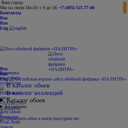
Ваш город:
Мы на связи Пн-Пт с 9 до 18:
+7 (495) 525-77-66
-
+
Контакты
Rus
Rus
Eng
Rus
Rus
Eng
В каталог обоев
В каталог коллекций
Каталог обоев
Коллекции
Аму-Джан
0
Бразилия
Роза-Люкс
Амели