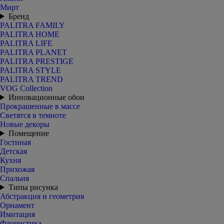
Мирт
Бренд
PALITRA FAMILY
PALITRA HOME
PALITRA LIFE
PALITRA PLANET
PALITRA PRESTIGE
PALITRA STYLE
PALITRA TREND
VOG Collection
Инновационные обои
Прокрашенные в массе
Светятся в темноте
Новые декоры
Помещение
Гостиная
Детская
Кухня
Прихожая
Спальня
Типы рисунка
Абстракция и геометрия
Орнамент
Имитация
Флористика