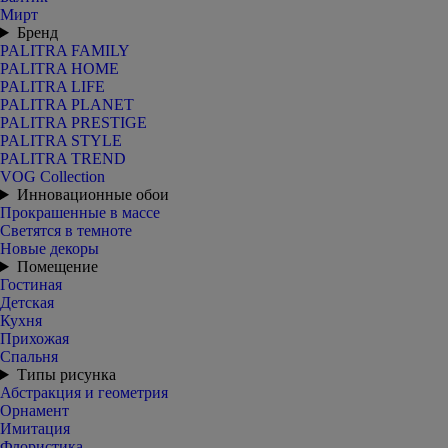
Мирт
Бренд
PALITRA FAMILY
PALITRA HOME
PALITRA LIFE
PALITRA PLANET
PALITRA PRESTIGE
PALITRA STYLE
PALITRA TREND
VOG Collection
Инновационные обои
Прокрашенные в массе
Светятся в темноте
Новые декоры
Помещение
Гостиная
Детская
Кухня
Прихожая
Спальня
Типы рисунка
Абстракция и геометрия
Орнамент
Имитация
Флористика