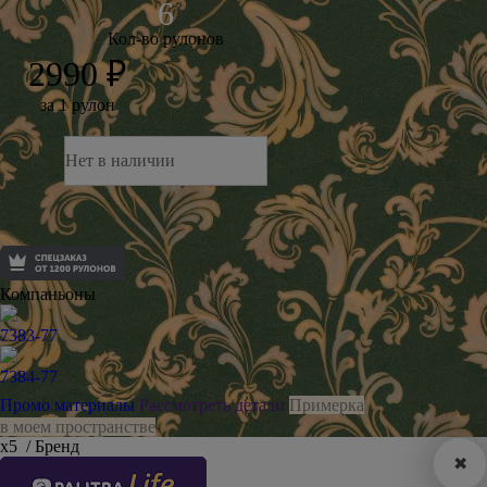
Кол-во рулонов
2990 ₽
за 1 рулон
Нет в наличии
Компаньоны
7383-77
7384-77
Промо материалы
Рассмотреть детали
Примерка
в моем пространстве
х5
/ Бренд
✖