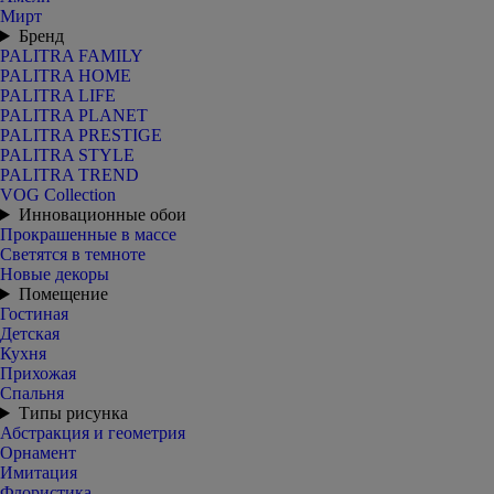
Мирт
Бренд
PALITRA FAMILY
PALITRA HOME
PALITRA LIFE
PALITRA PLANET
PALITRA PRESTIGE
PALITRA STYLE
PALITRA TREND
VOG Collection
Инновационные обои
Прокрашенные в массе
Светятся в темноте
Новые декоры
Помещение
Гостиная
Детская
Кухня
Прихожая
Спальня
Типы рисунка
Абстракция и геометрия
Орнамент
Имитация
Флористика