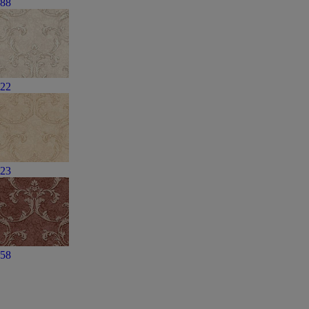
88
22
23
58