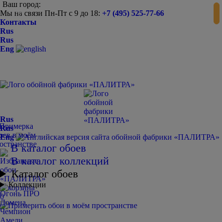
Ваш город:
Мы на связи Пн-Пт с 9 до 18:
+7 (495) 525-77-66
-
+
Контакты
Rus
Rus
Eng
Rus
Rus
Eng
В каталог обоев
В каталог коллекций
Каталог обоев
Коллекции
Огонь ПРО
0
Домена
Чемпион
Амели