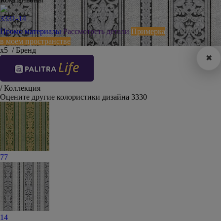
3331-14
Промо материалы
Рассмотреть детали
Примерка
в моем пространстве
х5
/ Бренд
✖
/ Коллекция
Оцените другие колористики дизайна 3330
77
14