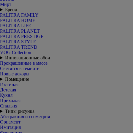
Мирт
Бренд
PALITRA FAMILY
PALITRA HOME
PALITRA LIFE
PALITRA PLANET
PALITRA PRESTIGE
PALITRA STYLE
PALITRA TREND
VOG Collection
Инновационные обои
Прокрашенные в массе
Светятся в темноте
Новые декоры
Помещение
Гостиная
Детская
Кухня
Прихожая
Спальня
Типы рисунка
Абстракция и геометрия
Орнамент
Имитация
Флористика