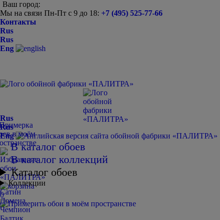
Ваш город:
Мы на связи Пн-Пт с 9 до 18:
+7 (495) 525-77-66
Контакты
Rus
Rus
Eng
Rus
Rus
Eng
В каталог обоев
В каталог коллекций
Каталог обоев
Коллекции
Сатин
0
Домена
Чемпион
Балтик