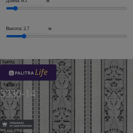
Длина:
м
Высота:
м
/ Бренд
/ Артикул
3330-14
Компаньоны