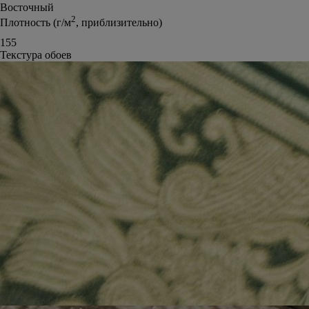
Восточный
2
Плотность (г/м
, приблизительно)
155
Текстура обоев