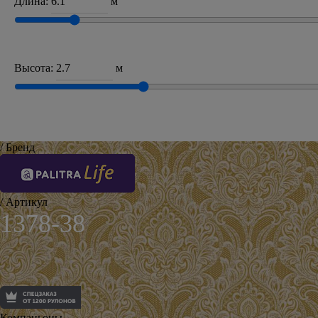
Длина:
м
Высота:
м
/ Бренд
/ Артикул
1378-38
Компаньоны