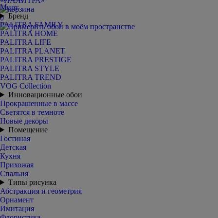
Мирт
Бренд
0
PALITRA FAMILY
PALITRA HOME
PALITRA LIFE
PALITRA PLANET
PALITRA PRESTIGE
PALITRA STYLE
PALITRA TREND
VOG Collection
Инновационные обои
Прокрашенные в массе
Светятся в темноте
Новые декоры
Помещение
Гостиная
Детская
Кухня
Прихожая
Спальня
Типы рисунка
Абстракция и геометрия
Орнамент
Имитация
Флористика