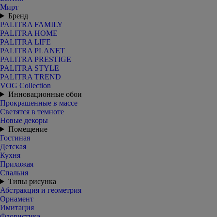
Мирт
Бренд
PALITRA FAMILY
PALITRA HOME
PALITRA LIFE
PALITRA PLANET
PALITRA PRESTIGE
PALITRA STYLE
PALITRA TREND
VOG Collection
Инновационные обои
Прокрашенные в массе
Светятся в темноте
Новые декоры
Помещение
Гостиная
Детская
Кухня
Прихожая
Спальня
Типы рисунка
Абстракция и геометрия
Орнамент
Имитация
Флористика