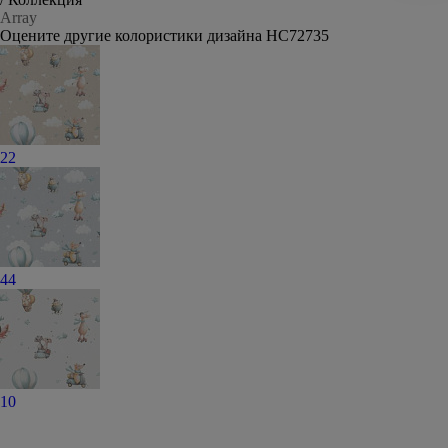
Array
Оцените другие колористики дизайна HC72735
22
44
10