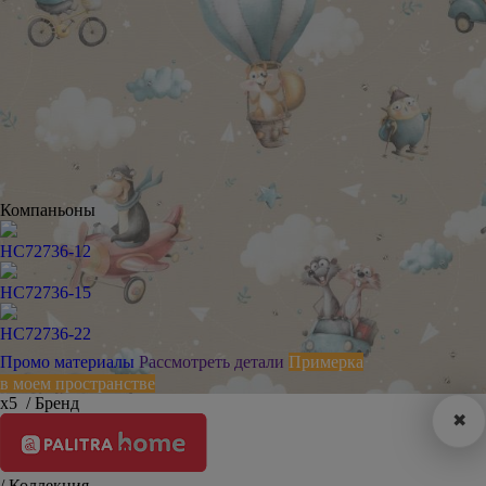
Компаньоны
HC72736-12
HC72736-15
HC72736-22
Промо материалы
Рассмотреть детали
Примерка
в моем пространстве
х5
/ Бренд
✖
/ Коллекция