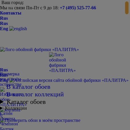
Ваш город:
Мы на связи Пн-Пт с 9 до 18:
+7 (495) 525-77-66
-
+
Контакты
Rus
Rus
Eng
Rus
Rus
Eng
В каталог обоев
В каталог коллекций
Каталог обоев
Коллекции
Сатин
0
Домена
Чемпион
Балтик