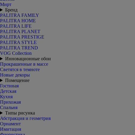
Мирт
Бренд
PALITRA FAMILY
PALITRA HOME
PALITRA LIFE
PALITRA PLANET
PALITRA PRESTIGE
PALITRA STYLE
PALITRA TREND
VOG Collection
Инновационные обои
Прокрашенные в массе
Светятся в темноте
Новые декоры
Помещение
Гостиная
Детская
Кухня
Прихожая
Спальня
Типы рисунка
Абстракция и геометрия
Орнамент
Имитация
Флористика