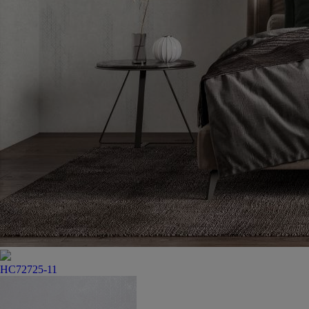
HC72725-11