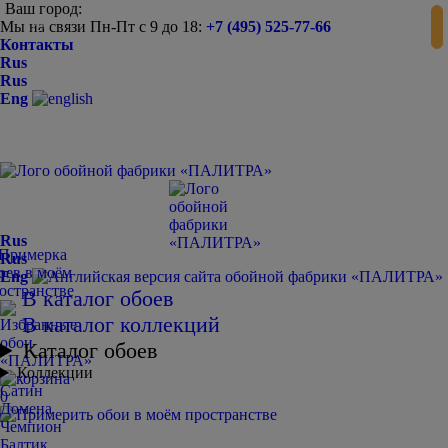
Ваш город:
Мы на связи Пн-Пт с 9 до 18:
+7 (495) 525-77-66
-
+
Контакты
Rus
Rus
Eng
Rus
Rus
Eng
В каталог обоев
В каталог коллекций
Каталог обоев
Коллекции
Сатин
0
Домена
Чемпион
Балтик