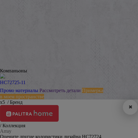
Компаньоны
HC72725-11
Промо материалы
Рассмотреть детали
Примерка
в моем пространстве
х5
/ Бренд
✖
/ Коллекция
Array
Оцените другие колористики дизайна HC72724