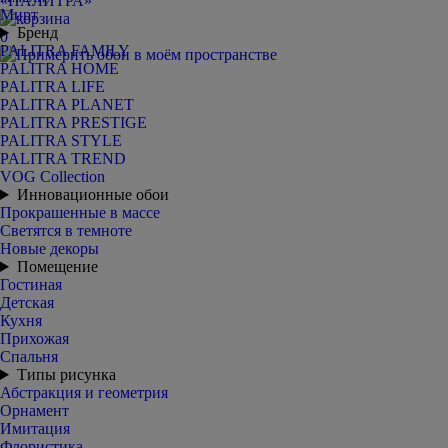
Мирт
Бренд
0
PALITRA FAMILY
PALITRA HOME
PALITRA LIFE
PALITRA PLANET
PALITRA PRESTIGE
PALITRA STYLE
PALITRA TREND
VOG Collection
Инновационные обои
Прокрашенные в массе
Светятся в темноте
Новые декоры
Помещение
Гостиная
Детская
Кухня
Прихожая
Спальня
Типы рисунка
Абстракция и геометрия
Орнамент
Имитация
Флористика