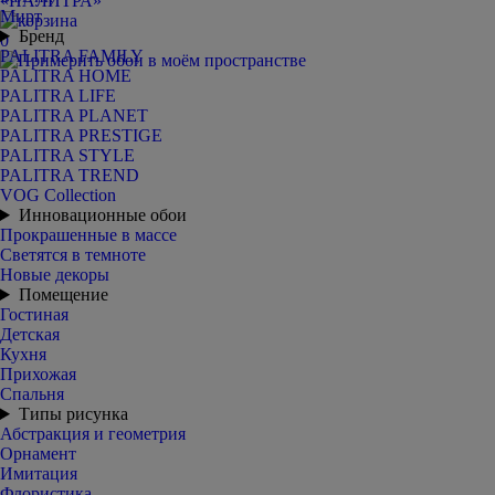
Мирт
Бренд
0
PALITRA FAMILY
PALITRA HOME
PALITRA LIFE
PALITRA PLANET
PALITRA PRESTIGE
PALITRA STYLE
PALITRA TREND
VOG Collection
Инновационные обои
Прокрашенные в массе
Светятся в темноте
Новые декоры
Помещение
Гостиная
Детская
Кухня
Прихожая
Спальня
Типы рисунка
Абстракция и геометрия
Орнамент
Имитация
Флористика