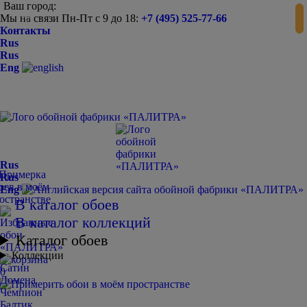
Ваш город:
Мы на связи Пн-Пт с 9 до 18:
+7 (495) 525-77-66
-
+
Контакты
Rus
Rus
Eng
Rus
Rus
Eng
В каталог обоев
В каталог коллекций
Каталог обоев
Коллекции
Сатин
0
Домена
Чемпион
Балтик