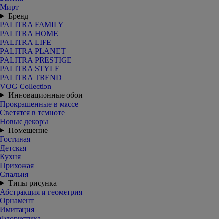
Мирт
Бренд
PALITRA FAMILY
PALITRA HOME
PALITRA LIFE
PALITRA PLANET
PALITRA PRESTIGE
PALITRA STYLE
PALITRA TREND
VOG Collection
Инновационные обои
Прокрашенные в массе
Светятся в темноте
Новые декоры
Помещение
Гостиная
Детская
Кухня
Прихожая
Спальня
Типы рисунка
Абстракция и геометрия
Орнамент
Имитация
Флористика