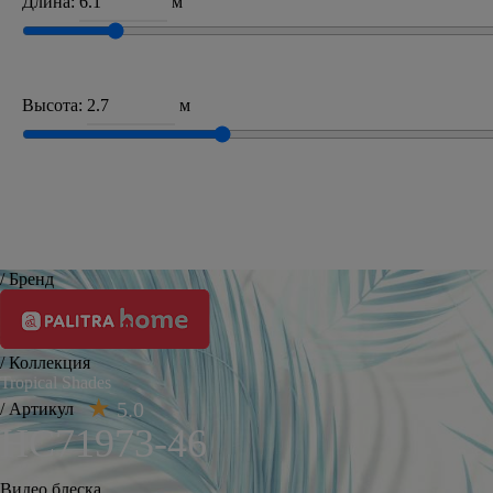
Длина:
м
Высота:
м
/ Бренд
/ Коллекция
Tropical Shades
5.0
/ Артикул
HC71973-46
Видео блеска