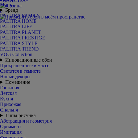
Мирт
Бренд
0
PALITRA FAMILY
PALITRA HOME
PALITRA LIFE
PALITRA PLANET
PALITRA PRESTIGE
PALITRA STYLE
PALITRA TREND
VOG Collection
Инновационные обои
Прокрашенные в массе
Светятся в темноте
Новые декоры
Помещение
Гостиная
Детская
Кухня
Прихожая
Спальня
Типы рисунка
Абстракция и геометрия
Орнамент
Имитация
Флористика