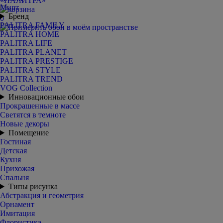
Мирт
Бренд
0
PALITRA FAMILY
PALITRA HOME
PALITRA LIFE
PALITRA PLANET
PALITRA PRESTIGE
PALITRA STYLE
PALITRA TREND
VOG Collection
Инновационные обои
Прокрашенные в массе
Светятся в темноте
Новые декоры
Помещение
Гостиная
Детская
Кухня
Прихожая
Спальня
Типы рисунка
Абстракция и геометрия
Орнамент
Имитация
Флористика