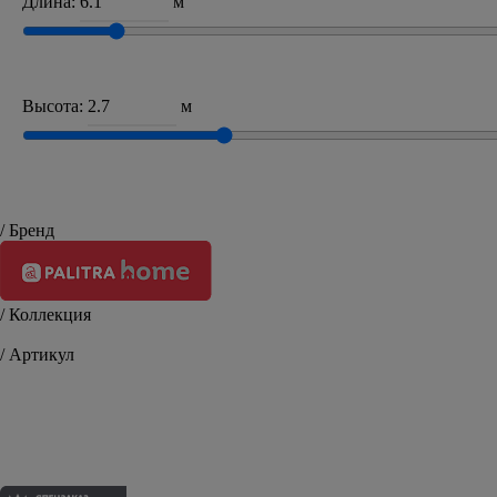
Длина:
м
Высота:
м
/ Бренд
/ Коллекция
Wisteria
/ Артикул
HC71419-42