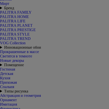
Мирт
Бренд
PALITRA FAMILY
PALITRA HOME
PALITRA LIFE
PALITRA PLANET
PALITRA PRESTIGE
PALITRA STYLE
PALITRA TREND
VOG Collection
Инновационные обои
Прокрашенные в массе
Светятся в темноте
Новые декоры
Помещение
Гостиная
Детская
Кухня
Прихожая
Спальня
Типы рисунка
Абстракция и геометрия
Орнамент
Имитация
Флористика