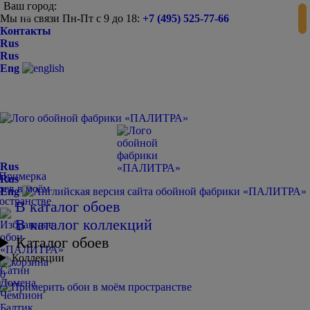
Ваш город:
Мы на связи Пн-Пт с 9 до 18:
+7 (495) 525-77-66
-
+
Контакты
Rus
Rus
Eng
Rus
Rus
Eng
В каталог обоев
В каталог коллекций
Каталог обоев
Коллекции
Сатин
0
Домена
Чемпион
Балтик