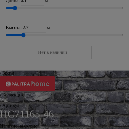
Длина:
м
Высота:
м
Нет в наличии
/ Бренд
/ Коллекция
Wall
/ Артикул
HC71165-46
Наличие на складе