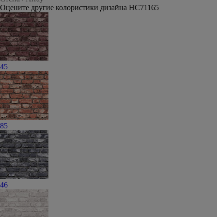
Оцените другие колористики дизайна HC71165
45
85
46