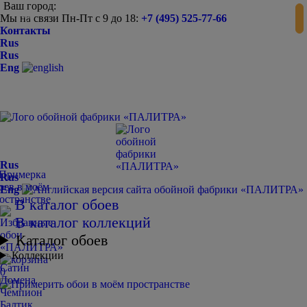
Ваш город:
Мы на связи Пн-Пт с 9 до 18:
+7 (495) 525-77-66
-
+
Контакты
Rus
Rus
Eng
Rus
Rus
Eng
В каталог обоев
В каталог коллекций
Каталог обоев
Коллекции
Сатин
0
Домена
Чемпион
Балтик