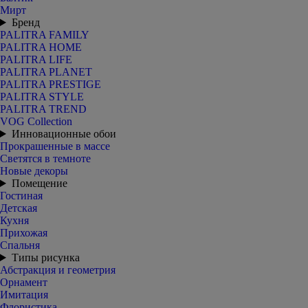
Мирт
Бренд
PALITRA FAMILY
PALITRA HOME
PALITRA LIFE
PALITRA PLANET
PALITRA PRESTIGE
PALITRA STYLE
PALITRA TREND
VOG Collection
Инновационные обои
Прокрашенные в массе
Светятся в темноте
Новые декоры
Помещение
Гостиная
Детская
Кухня
Прихожая
Спальня
Типы рисунка
Абстракция и геометрия
Орнамент
Имитация
Флористика