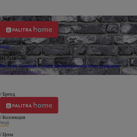
/ Бренд
/ Коллекция
Wall
/ Артикул
HC71165-46
Раппорт
Примерка обоев
Примерка в моем пространстве
Рассмотреть детали
/ Бренд
/ Коллекция
Wall
/ Цена