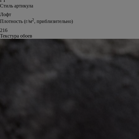
ГТ
Стиль артикула
Лофт
2
Плотность (г/м
, приблизительно)
216
Текстура обоев