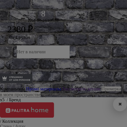
Кол-во рулонов
2380 ₽
за 1 рулон
Нет в наличии
Компаньоны
Промо материалы
Рассмотреть детали
Примерка
в моем пространстве
х5
/ Бренд
✖
/ Коллекция
Стена / Array