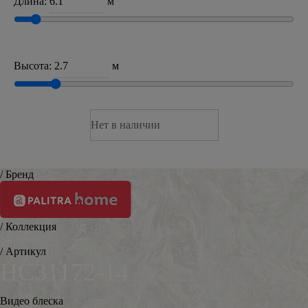
Длина:
м
Высота:
м
Нет в наличии
/ Бренд
/ Коллекция
Мрамор
/ Артикул
HC31172-14
Видео блеска