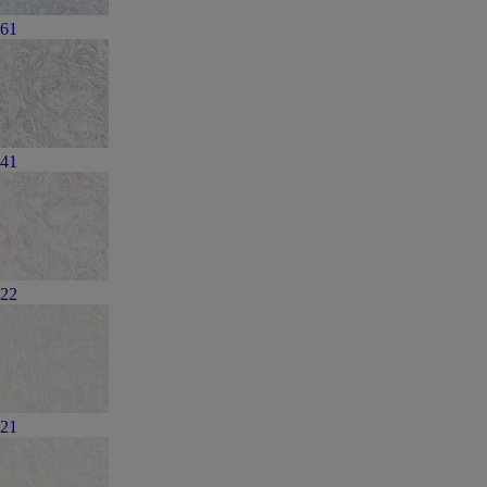
61
41
22
21