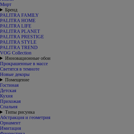
Мирт
Бренд
PALITRA FAMILY
PALITRA HOME
PALITRA LIFE
PALITRA PLANET
PALITRA PRESTIGE
PALITRA STYLE
PALITRA TREND
VOG Collection
Инновационные обои
Прокрашенные в массе
Светятся в темноте
Новые декоры
Помещение
Гостиная
Детская
Кухня
Прихожая
Спальня
Типы рисунка
Абстракция и геометрия
Орнамент
Имитация
Флористика