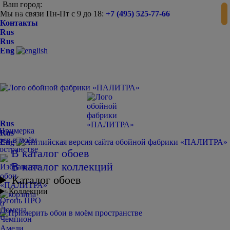
Ваш город:
Мы на связи Пн-Пт с 9 до 18:
+7 (495) 525-77-66
-
+
Контакты
Rus
Rus
Eng
Rus
Rus
Eng
В каталог обоев
В каталог коллекций
Каталог обоев
Коллекции
Огонь ПРО
0
Домена
Чемпион
Амели