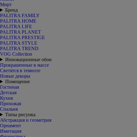
Мирт
Бренд
PALITRA FAMILY
PALITRA HOME
PALITRA LIFE
PALITRA PLANET
PALITRA PRESTIGE
PALITRA STYLE
PALITRA TREND
VOG Collection
Инновационные обои
Прокрашенные в массе
Светятся в темноте
Новые декоры
Помещение
Гостиная
Детская
Кухня
Прихожая
Спальня
Типы рисунка
Абстракция и геометрия
Орнамент
Имитация
Флористика