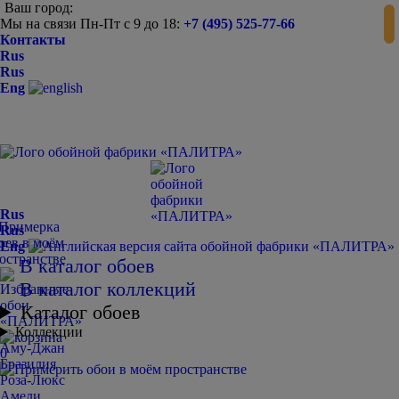
Ваш город:
Мы на связи Пн-Пт с 9 до 18:
+7 (495) 525-77-66
Контакты
Rus
Rus
Eng
Rus
Rus
Eng
В каталог обоев
В каталог коллекций
Каталог обоев
Коллекции
Аму-Джан
0
Бразилия
Роза-Люкс
Амели