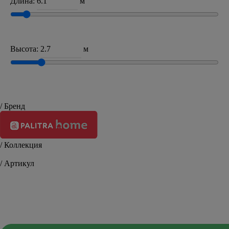
Длина:
м
Высота:
м
/ Бренд
/ Коллекция
Miln
/ Артикул
HC11019-21