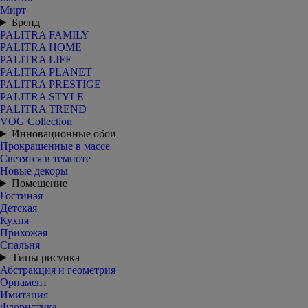
Мирт
Бренд
PALITRA FAMILY
PALITRA HOME
PALITRA LIFE
PALITRA PLANET
PALITRA PRESTIGE
PALITRA STYLE
PALITRA TREND
VOG Collection
Инновационные обои
Прокрашенные в массе
Светятся в темноте
Новые декоры
Помещение
Гостиная
Детская
Кухня
Прихожая
Спальня
Типы рисунка
Абстракция и геометрия
Орнамент
Имитация
Флористика