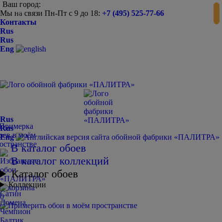
Ваш город:
Мы на связи Пн-Пт с 9 до 18:
+7 (495) 525-77-66
-
+
Контакты
Rus
Rus
Eng
Rus
Rus
Eng
В каталог обоев
В каталог коллекций
Каталог обоев
Коллекции
Сатин
0
Домена
Чемпион
Балтик