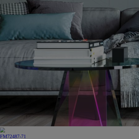
FM72487-71