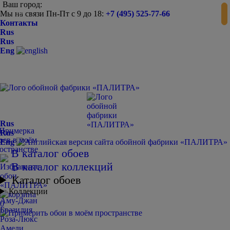
Ваш город:
Мы на связи Пн-Пт с 9 до 18:
+7 (495) 525-77-66
-
+
Контакты
Rus
Rus
Eng
Rus
Rus
Eng
В каталог обоев
В каталог коллекций
Каталог обоев
Коллекции
Аму-Джан
0
Бразилия
Роза-Люкс
Амели