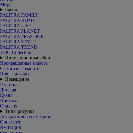
Мирт
Бренд
PALITRA FAMILY
PALITRA HOME
PALITRA LIFE
PALITRA PLANET
PALITRA PRESTIGE
PALITRA STYLE
PALITRA TREND
VOG Collection
Инновационные обои
Прокрашенные в массе
Светятся в темноте
Новые декоры
Помещение
Гостиная
Детская
Кухня
Прихожая
Спальня
Типы рисунка
Абстракция и геометрия
Орнамент
Имитация
Флористика