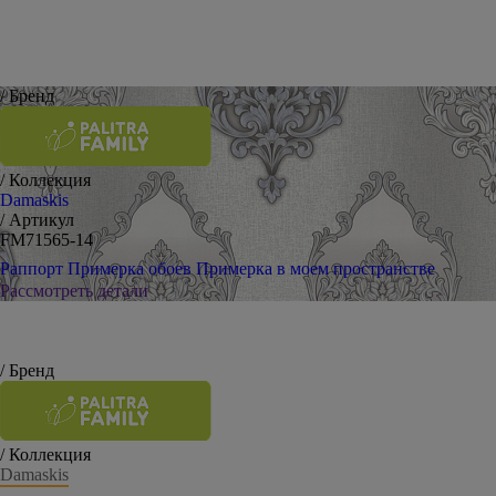
/ Бренд
/ Коллекция
Damaskis
/ Артикул
FM71565-14
Раппорт
Примерка обоев
Примерка в моем пространстве
Рассмотреть детали
/ Бренд
/ Коллекция
Damaskis