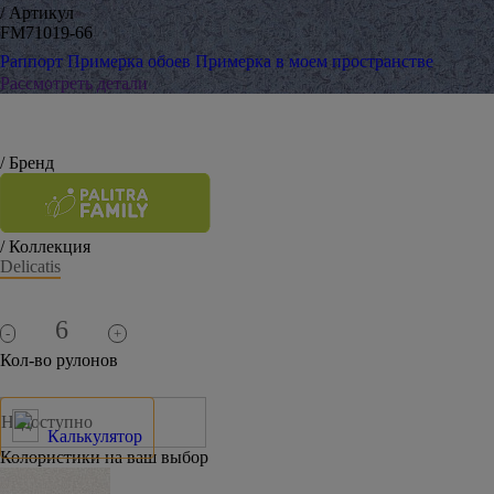
/ Артикул
FM71019-66
Раппорт
Примерка обоев
Примерка в моем пространстве
Рассмотреть детали
/ Бренд
/ Коллекция
Delicatis
-
+
Кол-во рулонов
Недоступно
Калькулятор
Колористики на ваш выбор