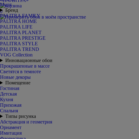
Мирт
Бренд
0
PALITRA FAMILY
PALITRA HOME
PALITRA LIFE
PALITRA PLANET
PALITRA PRESTIGE
PALITRA STYLE
PALITRA TREND
VOG Collection
Инновационные обои
Прокрашенные в массе
Светятся в темноте
Новые декоры
Помещение
Гостиная
Детская
Кухня
Прихожая
Спальня
Типы рисунка
Абстракция и геометрия
Орнамент
Имитация
Флористика