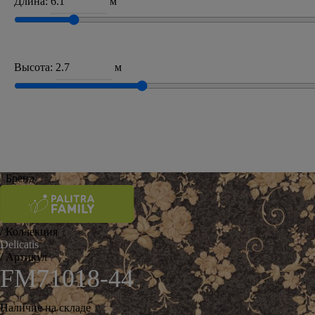
Длина:
м
Высота:
м
/ Бренд
/ Коллекция
Delicatis
/ Артикул
FM71018-44
Наличие на складе