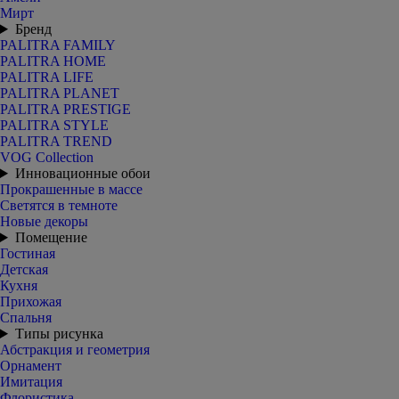
Мирт
Бренд
PALITRA FAMILY
PALITRA HOME
PALITRA LIFE
PALITRA PLANET
PALITRA PRESTIGE
PALITRA STYLE
PALITRA TREND
VOG Collection
Инновационные обои
Прокрашенные в массе
Светятся в темноте
Новые декоры
Помещение
Гостиная
Детская
Кухня
Прихожая
Спальня
Типы рисунка
Абстракция и геометрия
Орнамент
Имитация
Флористика