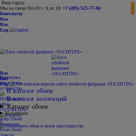
Ваш город:
Мы на связи Пн-Пт с 9 до 18:
+7 (495) 525-77-66
-
+
Контакты
Rus
Rus
Eng
Rus
Rus
Eng
В каталог обоев
В каталог коллекций
Каталог обоев
Коллекции
Аму-Джан
0
Бразилия
Роза-Люкс
Амели