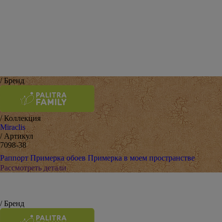
/ Бренд
/ Коллекция
Miraclis
/ Артикул
7098-38
Раппорт
Примерка обоев
Примерка в моем пространстве
Рассмотреть детали
/ Бренд