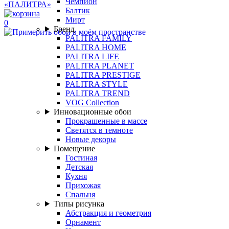
Чемпион
Балтик
Мирт
0
Бренд
PALITRA FAMILY
PALITRA HOME
PALITRA LIFE
PALITRA PLANET
PALITRA PRESTIGE
PALITRA STYLE
PALITRA TREND
VOG Collection
Инновационные обои
Прокрашенные в массе
Светятся в темноте
Новые декоры
Помещение
Гостиная
Детская
Кухня
Прихожая
Спальня
Типы рисунка
Абстракция и геометрия
Орнамент