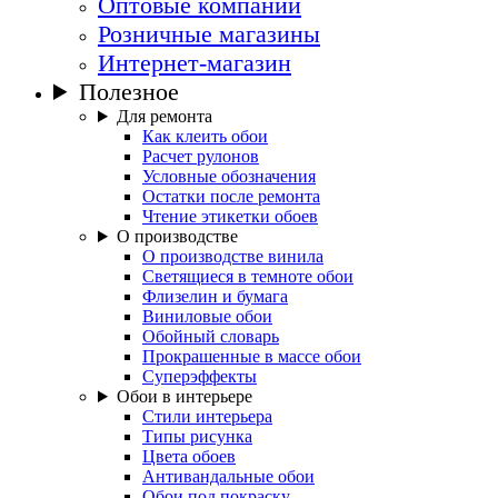
Оптовые компании
Розничные магазины
Интернет-магазин
Полезное
Для ремонта
Как клеить обои
Расчет рулонов
Условные обозначения
Остатки после ремонта
Чтение этикетки обоев
О производстве
О производстве винила
Светящиеся в темноте обои
Флизелин и бумага
Виниловые обои
Обойный словарь
Прокрашенные в массе обои
Суперэффекты
Обои в интерьере
Стили интерьера
Типы рисунка
Цвета обоев
Антивандальные обои
Обои под покраску