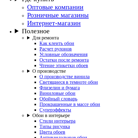
Оптовые компании
Розничные магазины
Интернет-магазин
Полезное
Для ремонта
Как клеить обои
Расчет рулонов
Условные обозначения
Остатки после ремонта
Чтение этикетки обоев
О производстве
О производстве винила
Светящиеся в темноте обои
Флизелин и бумага
Виниловые обои
Обойный словарь
Прокрашенные в массе обои
Суперэффекты
Обои в интерьере
Стили интерьера
Типы рисунка
Цвета обоев
Антивандальные обои