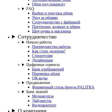
Обои под покраску
FAQ
Выбор и покупка обоев
Уход за обоями
Сотрудничество с фабрикой
Претензии, возврат и обмен
Шоу-румы и магазины
Сотрудничество
Начало работы
Преимущества работы
Как стать дилером?
Строителям
Дизайнерам
Цифровые сервисы
Банк изображений
Примерка обоев
QR-коды
Продвижение
Фирменный стиль бренда PALITRA
Банк знаний
Медиакурсы
Дайджесты
Видеоконтент
О компании