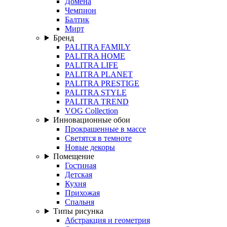
Домена
Чемпион
Балтик
Мирт
Бренд
PALITRA FAMILY
PALITRA HOME
PALITRA LIFE
PALITRA PLANET
PALITRA PRESTIGE
PALITRA STYLE
PALITRA TREND
VOG Collection
Инновационные обои
Прокрашенные в массе
Светятся в темноте
Новые декоры
Помещение
Гостиная
Детская
Кухня
Прихожая
Спальня
Типы рисунка
Абстракция и геометрия