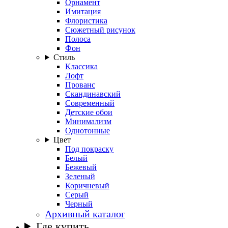
Орнамент
Имитация
Флористика
Сюжетный рисунок
Полоса
Фон
Стиль
Классика
Лофт
Прованс
Скандинавский
Современный
Детские обои
Минимализм
Однотонные
Цвет
Под покраску
Белый
Бежевый
Зеленый
Коричневый
Серый
Черный
Архивный каталог
Где купить