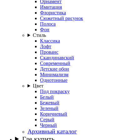
Орнамент
Имитация
Флористика
Сюжетный рисунок
Полоса
Фон
Стиль
Классика
Лофт
Прованс
Скандинавский
Современный
Детские обои
Минимализм
Однотонные
Цвет
Под покраску
Белый
Бежевый
Зеленый
Коричневый
Серый
Черный
Архивный каталог
Где купить