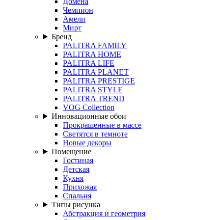
Домена
Чемпион
Амели
Мирт
Бренд
PALITRA FAMILY
PALITRA HOME
PALITRA LIFE
PALITRA PLANET
PALITRA PRESTIGE
PALITRA STYLE
PALITRA TREND
VOG Collection
Инновационные обои
Прокрашенные в массе
Светятся в темноте
Новые декоры
Помещение
Гостиная
Детская
Кухня
Прихожая
Спальня
Типы рисунка
Абстракция и геометрия