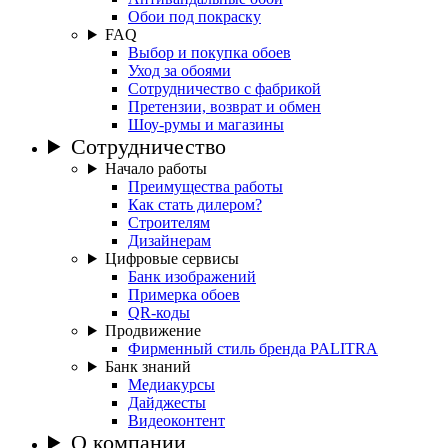
Обои под покраску
FAQ
Выбор и покупка обоев
Уход за обоями
Сотрудничество с фабрикой
Претензии, возврат и обмен
Шоу-румы и магазины
Сотрудничество
Начало работы
Преимущества работы
Как стать дилером?
Строителям
Дизайнерам
Цифровые сервисы
Банк изображений
Примерка обоев
QR-коды
Продвижение
Фирменный стиль бренда PALITRA
Банк знаний
Медиакурсы
Дайджесты
Видеоконтент
О компании