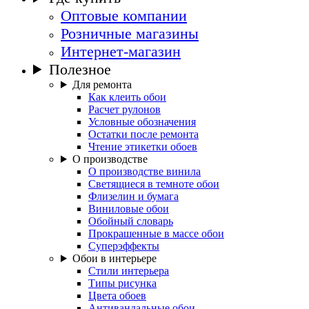
Оптовые компании
Розничные магазины
Интернет-магазин
Полезное
Для ремонта
Как клеить обои
Расчет рулонов
Условные обозначения
Остатки после ремонта
Чтение этикетки обоев
О производстве
О производстве винила
Светящиеся в темноте обои
Флизелин и бумага
Виниловые обои
Обойный словарь
Прокрашенные в массе обои
Суперэффекты
Обои в интерьере
Стили интерьера
Типы рисунка
Цвета обоев
Антивандальные обои