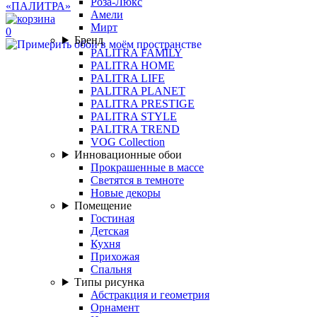
Роза-Люкс
Амели
Мирт
0
Бренд
PALITRA FAMILY
PALITRA HOME
PALITRA LIFE
PALITRA PLANET
PALITRA PRESTIGE
PALITRA STYLE
PALITRA TREND
VOG Collection
Инновационные обои
Прокрашенные в массе
Светятся в темноте
Новые декоры
Помещение
Гостиная
Детская
Кухня
Прихожая
Спальня
Типы рисунка
Абстракция и геометрия
Орнамент