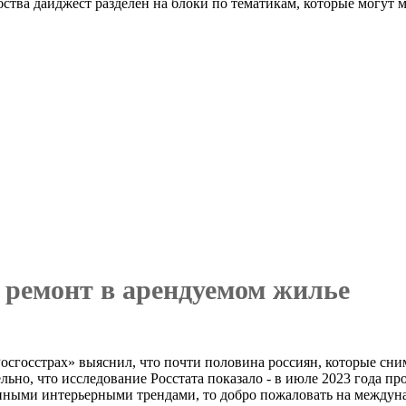
тва дайджест разделен на блоки по тематикам, которые могут м
сиян делала ремонт в арендуемом жилье
 ремонт в арендуемом жилье
осгосстрах» выяснил, что почти половина россиян, которые сни
ьно, что исследование Росстата показало - в июле 2023 года п
енными интерьерными трендами, то добро пожаловать на междуна