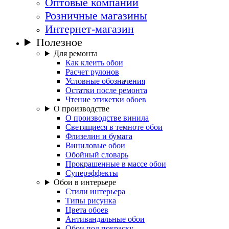
Оптовые компании
Розничные магазины
Интернет-магазин
Полезное
Для ремонта
Как клеить обои
Расчет рулонов
Условные обозначения
Остатки после ремонта
Чтение этикетки обоев
О производстве
О производстве винила
Светящиеся в темноте обои
Флизелин и бумага
Виниловые обои
Обойный словарь
Прокрашенные в массе обои
Суперэффекты
Обои в интерьере
Стили интерьера
Типы рисунка
Цвета обоев
Антивандальные обои
Обои под покраску