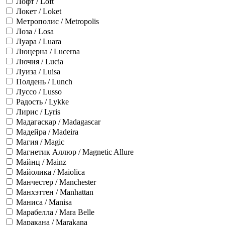
Лофт / Loft
Локет / Loket
Метрополис / Metropolis
Лоза / Losa
Луара / Luara
Люцерна / Lucerna
Лючия / Lucia
Луиза / Luisa
Полдень / Lunch
Луссо / Lusso
Радость / Lykke
Лирис / Lyris
Мадагаскар / Madagascar
Мадейра / Madeira
Магия / Magic
Магнетик Аллюр / Magnetic Allure
Майнц / Mainz
Майолика / Maiolica
Манчестер / Manchester
Манхэттен / Manhattan
Маниса / Manisa
Марабелла / Mara Belle
Маракана / Marakana