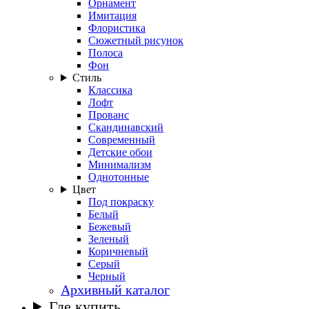
Орнамент
Имитация
Флористика
Сюжетный рисунок
Полоса
Фон
Стиль
Классика
Лофт
Прованс
Скандинавский
Современный
Детские обои
Минимализм
Однотонные
Цвет
Под покраску
Белый
Бежевый
Зеленый
Коричневый
Серый
Черный
Архивный каталог
Где купить