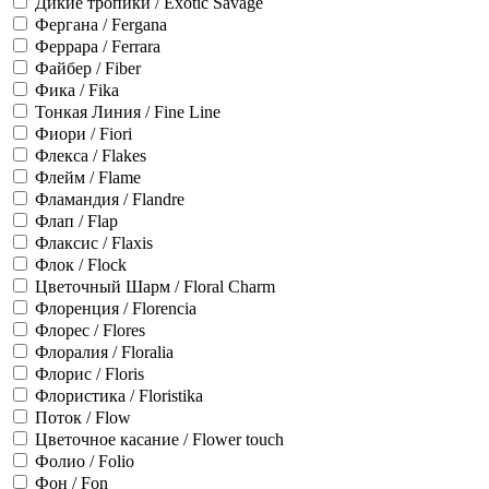
Дикие тропики / Exotic Savage
Фергана / Fergana
Феррара / Ferrara
Файбер / Fiber
Фика / Fika
Тонкая Линия / Fine Line
Фиори / Fiori
Флекса / Flakes
Флейм / Flame
Фламандия / Flandre
Флап / Flap
Флаксис / Flaxis
Флок / Flock
Цветочный Шарм / Floral Charm
Флоренция / Florencia
Флорес / Flores
Флоралия / Floralia
Флорис / Floris
Флористика / Floristika
Поток / Flow
Цветочное касание / Flower touch
Фолио / Folio
Фон / Fon