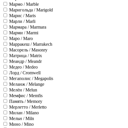
Мармо / Marble
Маригольда / Marigold
Марис / Maris
Марли / Marli
Мармара / Marmara
Марми / Marmi
Маро / Maro
Марракеш / Marrakech
Масорель / Masonry
Матрица / Matrix
Меандр / Meandr
Медео / Medeo
Лорд / Cromwell
Мегаполис / Megapolis
Меланж / Melange
Мелён / Melun
Мемфис / Memfis
Память / Memory
Мерлетто / Merletto
Милан / Milano
Мельн / Miln
Мино / Mino