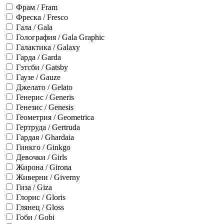
Фрам / Fram
Фреска / Fresco
Гала / Gala
Голография / Gala Graphic
Галактика / Galaxy
Гарда / Garda
Гэтсби / Gatsby
Гаузе / Gauze
Джелато / Gelato
Генерис / Generis
Генезис / Genesis
Геометрия / Geometrica
Гертруда / Gertruda
Гардая / Ghardaia
Гинкго / Ginkgo
Девочки / Girls
Жирона / Girona
Живерни / Giverny
Гиза / Giza
Глорис / Gloris
Глянец / Gloss
Гоби / Gobi