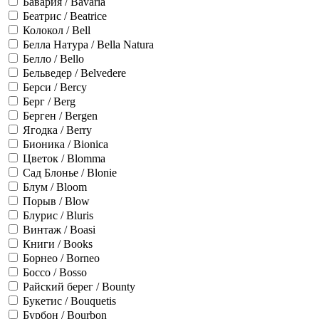
Бавария / Bavaria
Беатрис / Beatrice
Колокол / Bell
Белла Натура / Bella Natura
Белло / Bello
Бельведер / Belvedere
Берси / Bercy
Берг / Berg
Берген / Bergen
Ягодка / Berry
Бионика / Bionica
Цветок / Blomma
Сад Блонье / Blonie
Блум / Bloom
Порыв / Blow
Блурис / Bluris
Винтаж / Boasi
Книги / Books
Борнео / Borneo
Боссо / Bosso
Райский берег / Bounty
Букетис / Bouquetis
Бурбон / Bourbon