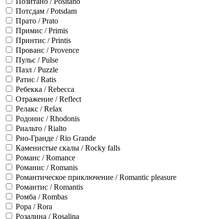
Позитано / Positano
Потсдам / Potsdam
Прато / Prato
Примис / Primis
Принтис / Printis
Прованс / Provence
Пульс / Pulse
Пазл / Puzzle
Ратис / Ratis
Ребекка / Rebecca
Отражение / Reflect
Релакс / Relax
Родонис / Rhodonis
Риальто / Rialto
Рио-Гранде / Rio Grande
Каменистые скалы / Rocky falls
Романс / Romance
Романис / Romanis
Романтическое приключение / Romantic pleasure
Романтис / Romantis
Ромба / Rombas
Рора / Rora
Розалина / Rosalina