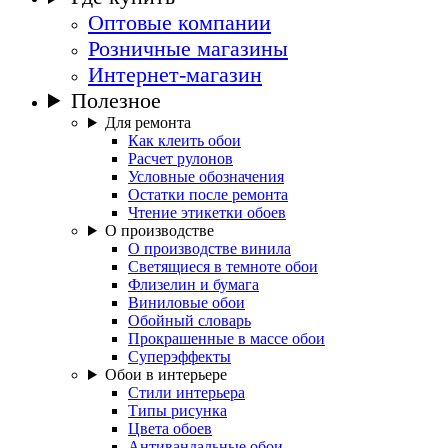
Оптовые компании
Розничные магазины
Интернет-магазин
Полезное
Для ремонта
Как клеить обои
Расчет рулонов
Условные обозначения
Остатки после ремонта
Чтение этикетки обоев
О производстве
О производстве винила
Светящиеся в темноте обои
Флизелин и бумага
Виниловые обои
Обойный словарь
Прокрашенные в массе обои
Суперэффекты
Обои в интерьере
Стили интерьера
Типы рисунка
Цвета обоев
Антивандальные обои