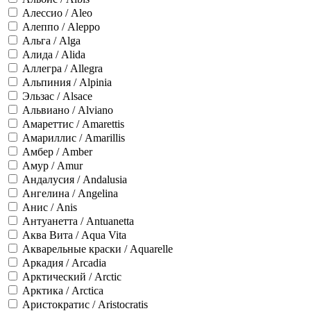
Алессио / Aleo
Алеппо / Aleppo
Альга / Alga
Алида / Alida
Аллегра / Allegra
Альпиния / Alpinia
Эльзас / Alsace
Альвиано / Alviano
Амареттис / Amarettis
Амариллис / Amarillis
Амбер / Amber
Амур / Amur
Андалусия / Andalusia
Ангелина / Angelina
Анис / Anis
Антуанетта / Antuanetta
Аква Вита / Aqua Vita
Акварельные краски / Aquarelle
Аркадия / Arcadia
Арктический / Arctic
Арктика / Arctica
Аристократис / Aristocratis