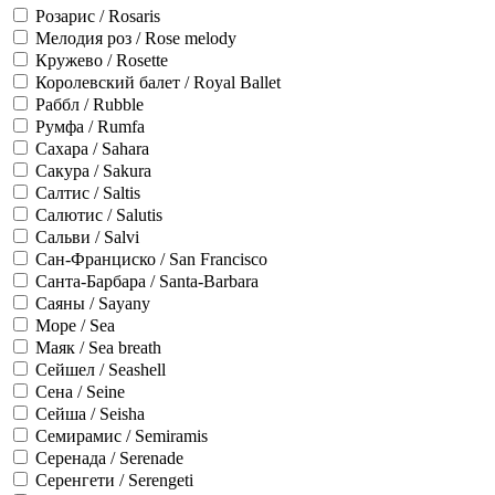
Розарис / Rosaris
Мелодия роз / Rose melody
Кружево / Rosette
Королевский балет / Royal Ballet
Раббл / Rubble
Румфа / Rumfa
Сахара / Sahara
Сакура / Sakura
Салтис / Saltis
Салютис / Salutis
Сальви / Salvi
Сан-Франциско / San Francisco
Санта-Барбара / Santa-Barbara
Саяны / Sayany
Море / Sea
Маяк / Sea breath
Сейшел / Seashell
Сена / Seine
Сейша / Seisha
Семирамис / Semiramis
Серенада / Serenade
Серенгети / Serengeti