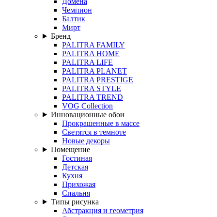
Домена
Чемпион
Балтик
Мирт
Бренд
PALITRA FAMILY
PALITRA HOME
PALITRA LIFE
PALITRA PLANET
PALITRA PRESTIGE
PALITRA STYLE
PALITRA TREND
VOG Collection
Инновационные обои
Прокрашенные в массе
Светятся в темноте
Новые декоры
Помещение
Гостиная
Детская
Кухня
Прихожая
Спальня
Типы рисунка
Абстракция и геометрия