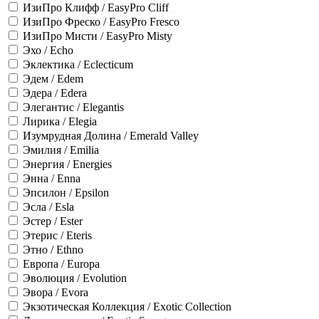
ИзиПро Клифф / EasyPro Cliff
ИзиПро Фреско / EasyPro Fresco
ИзиПро Мисти / EasyPro Misty
Эхо / Echo
Эклектика / Eclecticum
Эдем / Edem
Эдера / Edera
Элегантис / Elegantis
Лирика / Elegia
Изумрудная Долина / Emerald Valley
Эмилия / Emilia
Энергия / Energies
Энна / Enna
Эпсилон / Epsilon
Эсла / Esla
Эстер / Ester
Этерис / Eteris
Этно / Ethno
Европа / Europa
Эволюция / Evolution
Эвора / Evora
Экзотическая Коллекция / Exotic Collection