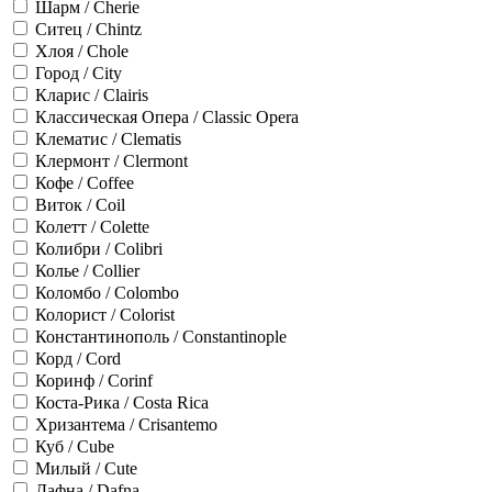
Шарм / Cherie
Ситец / Chintz
Хлоя / Chole
Город / City
Кларис / Clairis
Классическая Опера / Classic Opera
Клематис / Clematis
Клермонт / Clermont
Кофе / Coffee
Виток / Coil
Колетт / Colette
Колибри / Colibri
Колье / Collier
Коломбо / Colombo
Колорист / Colorist
Константинополь / Constantinople
Корд / Cord
Коринф / Corinf
Коста-Рика / Costa Rica
Хризантема / Crisantemo
Куб / Cube
Милый / Cute
Дафна / Dafna