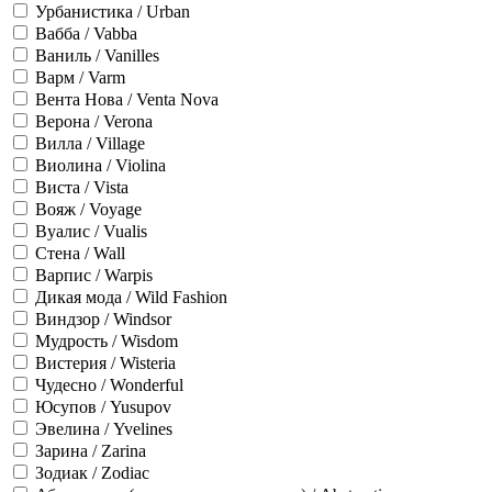
Урбанистика / Urban
Вабба / Vabba
Ваниль / Vanilles
Варм / Varm
Вента Нова / Venta Nova
Верона / Verona
Вилла / Village
Виолина / Violina
Виста / Vista
Вояж / Voyage
Вуалис / Vualis
Стена / Wall
Варпис / Warpis
Дикая мода / Wild Fashion
Виндзор / Windsor
Мудрость / Wisdom
Вистерия / Wisteria
Чудесно / Wonderful
Юсупов / Yusupov
Эвелина / Yvelines
Зарина / Zarina
Зодиак / Zodiac