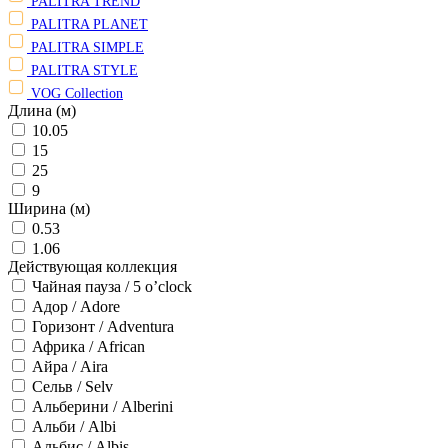
PALITRA TREND
PALITRA PLANET
PALITRA SIMPLE
PALITRA STYLE
VOG Collection
Длина (м)
10.05
15
25
9
Ширина (м)
0.53
1.06
Действующая коллекция
Чайная пауза / 5 o’clock
Адор / Adore
Горизонт / Adventura
Африка / African
Айра / Aira
Сельв / Selv
Альберини / Alberini
Альби / Albi
Альбис / Albis