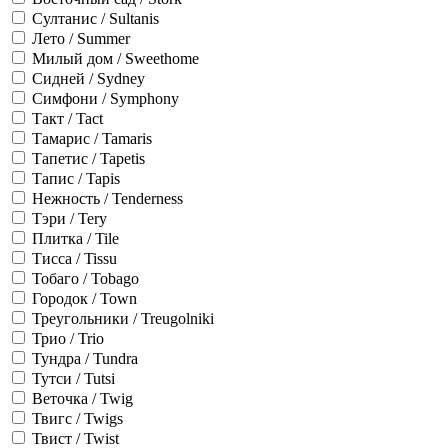
Султанис / Sultanis
Лето / Summer
Милый дом / Sweethome
Сидней / Sydney
Симфони / Symphony
Такт / Tact
Тамарис / Tamaris
Тапетис / Tapetis
Тапис / Tapis
Нежность / Tenderness
Тэри / Tery
Плитка / Tile
Тисса / Tissu
Тобаго / Tobago
Городок / Town
Треугольники / Treugolniki
Трио / Trio
Тундра / Tundra
Тутси / Tutsi
Веточка / Twig
Твигс / Twigs
Твист / Twist