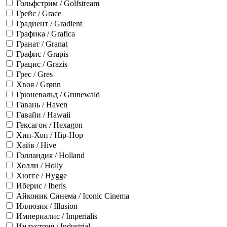
Гольфстрим / Golfstream
Грейс / Grace
Градиент / Gradient
Графика / Grafica
Гранат / Granat
Графис / Grapis
Грацис / Grazis
Грес / Gres
Хвоя / Grønn
Грюневальд / Grunewald
Гавань / Haven
Гавайи / Hawaii
Гексагон / Hexagon
Хип-Хоп / Hip-Hop
Хайв / Hive
Голландия / Holland
Холли / Holly
Хюгге / Hygge
Иберис / Iberis
Айконик Синема / Iconic Cinema
Иллюзия / Illusion
Империалис / Imperialis
Индустрия / Industrial