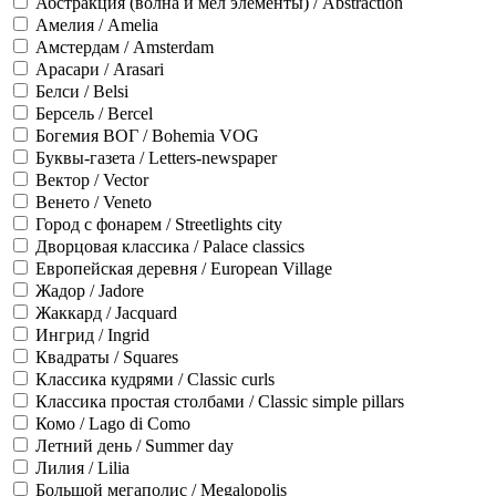
Абстракция (волна и мел элементы) / Abstraction
Амелия / Amelia
Амстердам / Amsterdam
Арасари / Arasari
Белси / Belsi
Берсель / Bercel
Богемия ВОГ / Bohemia VOG
Буквы-газета / Letters-newspaper
Вектор / Vector
Венето / Veneto
Город с фонарем / Streetlights city
Дворцовая классика / Palace classics
Европейская деревня / European Village
Жадор / Jadore
Жаккард / Jacquard
Ингрид / Ingrid
Квадраты / Squares
Классика кудрями / Classic curls
Классика простая столбами / Classic simple pillars
Комо / Lago di Como
Летний день / Summer day
Лилия / Lilia
Большой мегаполис / Megalopolis