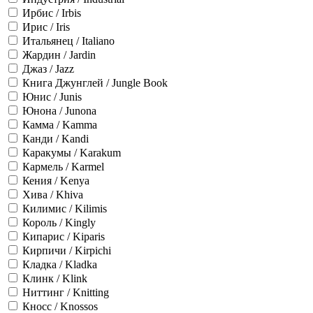
Ирбис / Irbis
Ирис / Iris
Итальянец / Italiano
Жардин / Jardin
Джаз / Jazz
Книга Джунглей / Jungle Book
Юнис / Junis
Юнона / Junona
Камма / Kamma
Канди / Kandi
Каракумы / Karakum
Кармель / Karmel
Кения / Kenya
Хива / Khiva
Килимис / Kilimis
Король / Kingly
Кипарис / Kiparis
Кирпичи / Kirpichi
Кладка / Kladka
Клинк / Klink
Ниттинг / Knitting
Кносс / Knossos