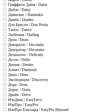
Граффити Дайм / Daim
Дейзи / Daisy
Дамаскис / Damaskis
Дамбо / Dambo
Дэн Бристи / Dan Bristy
Танец / Dance
Любимая / Darling
Деон / Dean
Декоратис / Decoratis
Декоратор / Decorator
Деликатис / Delicatis
Делло / Dello
Деним / Denim
Алмаз / Diamond
Дино / Dino
Экспедиция / Discovery
Дора / Dora
Дорис / Doris
Драйв / Drive
ИзиДеко / EasyDeco
ИзиПро / EasyPro
ИзиПро Близзард / EasyPro Blizzard