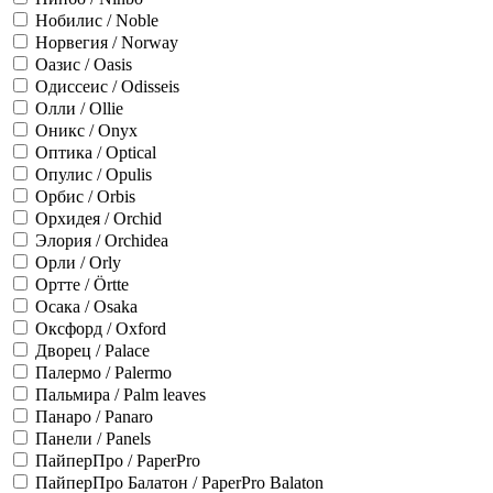
Нобилис / Noble
Норвегия / Norway
Оазис / Oasis
Одиссеис / Odisseis
Олли / Ollie
Оникс / Onyx
Оптика / Optical
Опулис / Opulis
Орбис / Orbis
Орхидея / Orchid
Элория / Orchidea
Орли / Orly
Ортте / Örtte
Осака / Osaka
Оксфорд / Oxford
Дворец / Palace
Палермо / Palermo
Пальмира / Palm leaves
Панаро / Panaro
Панели / Panels
ПайперПро / PaperPro
ПайперПро Балатон / PaperPro Balaton