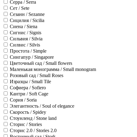
Серра / Serra
Сет / Sete
Сезанн / Sezanne
Сицилия / Sicilia
Сиена / Siena
Сигнис / Signis
Сильвия / Silvia
Силвис / Silvis
Простота / Simple
Сингапур / Singapore
Цветочный сад / Small flowers
Маленькая монограмма / Small monogram
Розовый сад / Small Roses
Изразцы / Small Tile
Софиера / Sofiero
Кантри / Soft Cage
Сория / Soria
Элегантность / Soul of elegance
Скорость / Spidey
Стоунленд / Stone land
Сторис / Stories
Сторис 2.0 / Stories 2.0
Восточный сад / Stork