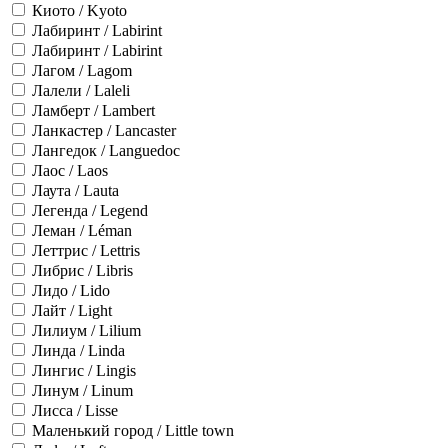
Киото / Kyoto
Лабиринт / Labirint
Лабиринт / Labirint
Лагом / Lagom
Лалели / Laleli
Ламберт / Lambert
Ланкастер / Lancaster
Лангедок / Languedoc
Лаос / Laos
Лаута / Lauta
Легенда / Legend
Леман / Léman
Леттрис / Lettris
Либрис / Libris
Лидо / Lido
Лайт / Light
Лилиум / Lilium
Линда / Linda
Лингис / Lingis
Линум / Linum
Лисса / Lisse
Маленький город / Little town