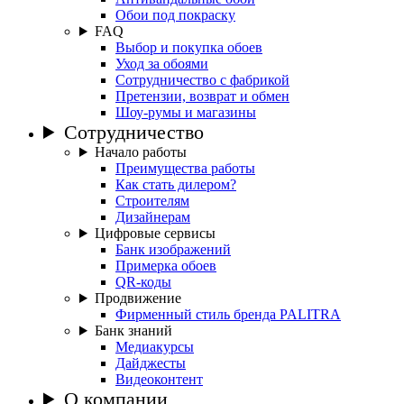
Обои под покраску
FAQ
Выбор и покупка обоев
Уход за обоями
Сотрудничество с фабрикой
Претензии, возврат и обмен
Шоу-румы и магазины
Сотрудничество
Начало работы
Преимущества работы
Как стать дилером?
Строителям
Дизайнерам
Цифровые сервисы
Банк изображений
Примерка обоев
QR-коды
Продвижение
Фирменный стиль бренда PALITRA
Банк знаний
Медиакурсы
Дайджесты
Видеоконтент
О компании