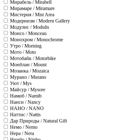
Мирабель / Mirabell
Мирамаре / Miramare
Мистерия / Mist Area
Модернизм / Modern Gallery
Модулис / Modulis
Монсо / Monceau
Монохром / Monochrome
Утро / Morning
Мото / Moto
Мотобайк / Motorbike
Монблан / Mount
Мозаика / Mozaica
Мурано / Murano
Уют / Mys
Майсур / Mysore
Намиб / Namib
Нанси / Nancy
НАНО / NANO
Наттис / Nattis
Дар Природы / Natural Gift
Немо / Nemo
Нера / Nera
Нинбо / Ninbo