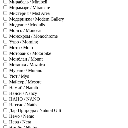
Мирабель / Mirabell
Мирамаре / Miramare
Мистерия / Mist Area
Модернизм / Modern Gallery
Модулис / Modulis
Монсо / Monceau
Монохром / Monochrome
Утро / Morning
Мото / Moto
Мотобайк / Motorbike
Монблан / Mount
Мозаика / Mozaica
Мурано / Murano
Уют / Mys
Майсур / Mysore
Намиб / Namib
Нанси / Nancy
НАНО / NANO
Наттис / Nattis
Дар Природы / Natural Gift
Немо / Nemo
Нера / Nera
Нинбо / Ninbo