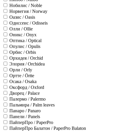
Нобилис / Noble
Норвегия / Norway
Оазис / Oasis
Одиссеис / Odisseis
Олли / Ollie
Оникс / Onyx
Оптика / Optical
Опулис / Opulis
Орбис / Orbis
Орхидея / Orchid
Элория / Orchidea
Орли / Orly
Ортте / Örtte
Осака / Osaka
Оксфорд / Oxford
Дворец / Palace
Палермо / Palermo
Пальмира / Palm leaves
Панаро / Panaro
Панели / Panels
ПайперПро / PaperPro
ПайперПро Балатон / PaperPro Balaton