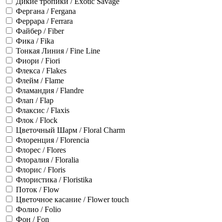
Дикие тропики / Exotic Savage
Фергана / Fergana
Феррара / Ferrara
Файбер / Fiber
Фика / Fika
Тонкая Линия / Fine Line
Фиори / Fiori
Флекса / Flakes
Флейм / Flame
Фламандия / Flandre
Флап / Flap
Флаксис / Flaxis
Флок / Flock
Цветочный Шарм / Floral Charm
Флоренция / Florencia
Флорес / Flores
Флоралия / Floralia
Флорис / Floris
Флористика / Floristika
Поток / Flow
Цветочное касание / Flower touch
Фолио / Folio
Фон / Fon