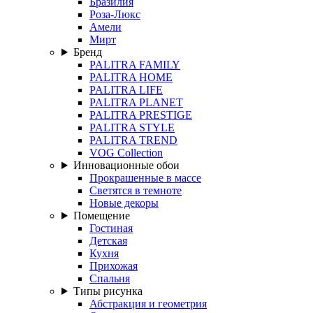
Бразилия
Роза-Люкс
Амели
Мирт
Бренд
PALITRA FAMILY
PALITRA HOME
PALITRA LIFE
PALITRA PLANET
PALITRA PRESTIGE
PALITRA STYLE
PALITRA TREND
VOG Collection
Инновационные обои
Прокрашенные в массе
Светятся в темноте
Новые декоры
Помещение
Гостиная
Детская
Кухня
Прихожая
Спальня
Типы рисунка
Абстракция и геометрия