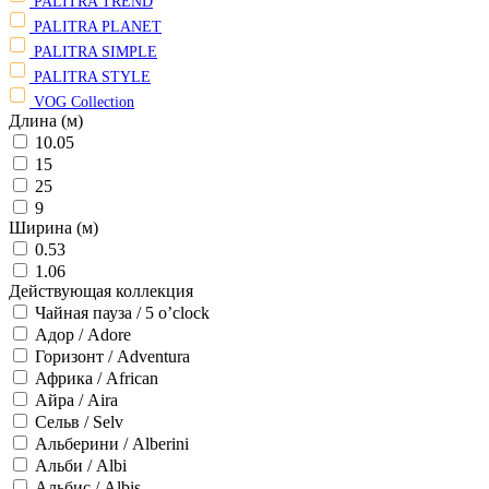
PALITRA TREND
PALITRA PLANET
PALITRA SIMPLE
PALITRA STYLE
VOG Collection
Длина (м)
10.05
15
25
9
Ширина (м)
0.53
1.06
Действующая коллекция
Чайная пауза / 5 o’clock
Адор / Adore
Горизонт / Adventura
Африка / African
Айра / Aira
Сельв / Selv
Альберини / Alberini
Альби / Albi
Альбис / Albis