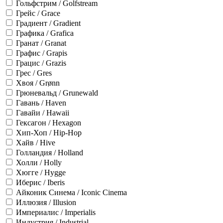
Гольфстрим / Golfstream
Грейс / Grace
Градиент / Gradient
Графика / Grafica
Гранат / Granat
Графис / Grapis
Грацис / Grazis
Грес / Gres
Хвоя / Grønn
Грюневальд / Grunewald
Гавань / Haven
Гавайи / Hawaii
Гексагон / Hexagon
Хип-Хоп / Hip-Hop
Хайв / Hive
Голландия / Holland
Холли / Holly
Хюгге / Hygge
Иберис / Iberis
Айконик Синема / Iconic Cinema
Иллюзия / Illusion
Империалис / Imperialis
Индустрия / Industrial