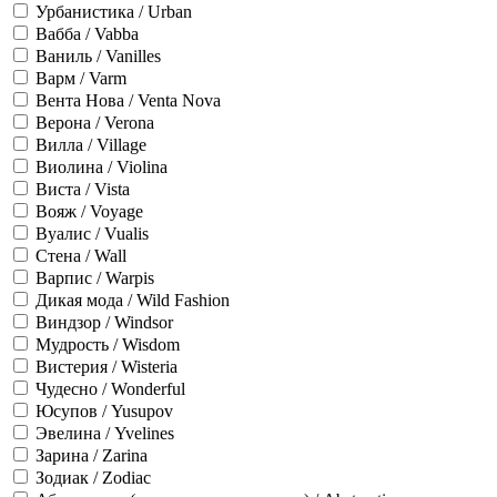
Урбанистика / Urban
Вабба / Vabba
Ваниль / Vanilles
Варм / Varm
Вента Нова / Venta Nova
Верона / Verona
Вилла / Village
Виолина / Violina
Виста / Vista
Вояж / Voyage
Вуалис / Vualis
Стена / Wall
Варпис / Warpis
Дикая мода / Wild Fashion
Виндзор / Windsor
Мудрость / Wisdom
Вистерия / Wisteria
Чудесно / Wonderful
Юсупов / Yusupov
Эвелина / Yvelines
Зарина / Zarina
Зодиак / Zodiac