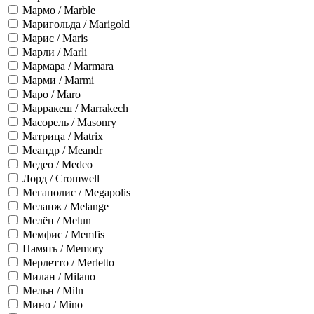
Мармо / Marble
Маригольда / Marigold
Марис / Maris
Марли / Marli
Мармара / Marmara
Марми / Marmi
Маро / Maro
Марракеш / Marrakech
Масорель / Masonry
Матрица / Matrix
Меандр / Meandr
Медео / Medeo
Лорд / Cromwell
Мегаполис / Megapolis
Меланж / Melange
Мелён / Melun
Мемфис / Memfis
Память / Memory
Мерлетто / Merletto
Милан / Milano
Мельн / Miln
Мино / Mino