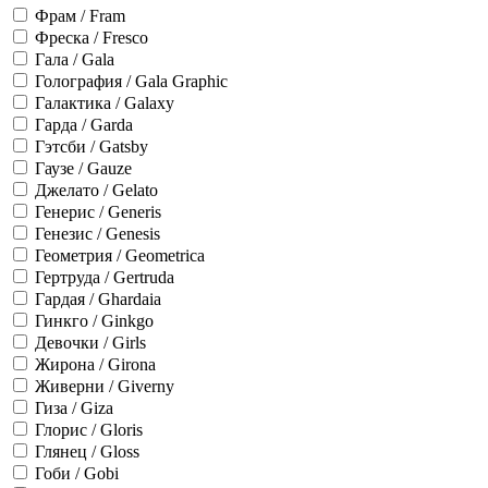
Фрам / Fram
Фреска / Fresco
Гала / Gala
Голография / Gala Graphic
Галактика / Galaxy
Гарда / Garda
Гэтсби / Gatsby
Гаузе / Gauze
Джелато / Gelato
Генерис / Generis
Генезис / Genesis
Геометрия / Geometrica
Гертруда / Gertruda
Гардая / Ghardaia
Гинкго / Ginkgo
Девочки / Girls
Жирона / Girona
Живерни / Giverny
Гиза / Giza
Глорис / Gloris
Глянец / Gloss
Гоби / Gobi