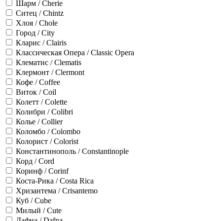
Шарм / Cherie
Ситец / Chintz
Хлоя / Chole
Город / City
Кларис / Clairis
Классическая Опера / Classic Opera
Клематис / Clematis
Клермонт / Clermont
Кофе / Coffee
Виток / Coil
Колетт / Colette
Колибри / Colibri
Колье / Collier
Коломбо / Colombo
Колорист / Colorist
Константинополь / Constantinople
Корд / Cord
Коринф / Corinf
Коста-Рика / Costa Rica
Хризантема / Crisantemo
Куб / Cube
Милый / Cute
Дафна / Dafna