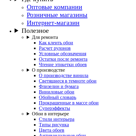
Оптовые компании
Розничные магазины
Интернет-магазин
Полезное
Для ремонта
Как клеить обои
Расчет рулонов
Условные обозначения
Остатки после ремонта
Чтение этикетки обоев
О производстве
О производстве винила
Светящиеся в темноте обои
Флизелин и бумага
Виниловые обои
Обойный словарь
Прокрашенные в массе обои
Суперэффекты
Обои в интерьере
Стили интерьера
Типы рисунка
Цвета обоев
Антивандальные обои