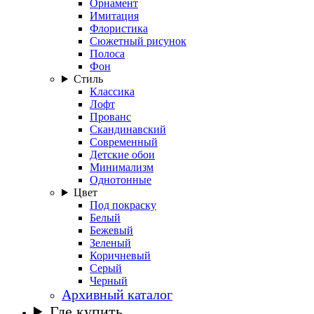
Орнамент
Имитация
Флористика
Сюжетный рисунок
Полоса
Фон
Стиль
Классика
Лофт
Прованс
Скандинавский
Современный
Детские обои
Минимализм
Однотонные
Цвет
Под покраску
Белый
Бежевый
Зеленый
Коричневый
Серый
Черный
Архивный каталог
Где купить