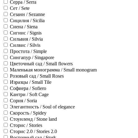
Серра / Serra
Сет / Sete
Сезанн / Sezanne
Сицилия / Sicilia
Сиена / Siena
Сигнис / Signis
Сильвия / Silvia
Силвис / Silvis
Простота / Simple
Сингапур / Singapore
Цветочный сад / Small flowers
Маленькая монограмма / Small monogram
Розовый сад / Small Roses
Изразцы / Small Tile
Софиера / Sofiero
Кантри / Soft Cage
Сория / Soria
Элегантность / Soul of elegance
Скорость / Spidey
Стоунленд / Stone land
Сторис / Stories
Сторис 2.0 / Stories 2.0
Восточный сад / Stork