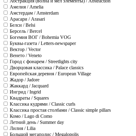
Абстракция (волна и мел элементы) / Abstraction
Амелия / Amelia
Амстердам / Amsterdam
Арасари / Arasari
Белси / Belsi
Берсель / Bercel
Богемия ВОГ / Bohemia VOG
Буквы-газета / Letters-newspaper
Вектор / Vector
Венето / Veneto
Город с фонарем / Streetlights city
Дворцовая классика / Palace classics
Европейская деревня / European Village
Жадор / Jadore
Жаккард / Jacquard
Ингрид / Ingrid
Квадраты / Squares
Классика кудрями / Classic curls
Классика простая столбами / Classic simple pillars
Комо / Lago di Como
Летний день / Summer day
Лилия / Lilia
Большой мегаполис / Megalopolis