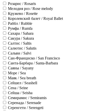
Розарис / Rosaris
Мелодия роз / Rose melody
Кружево / Rosette
Королевский балет / Royal Ballet
Раббл / Rubble
Румфа / Rumfa
Сахара / Sahara
Сакура / Sakura
Салтис / Saltis
Салютис / Salutis
Сальви / Salvi
Сан-Франциско / San Francisco
Санта-Барбара / Santa-Barbara
Саяны / Sayany
Море / Sea
Маяк / Sea breath
Сейшел / Seashell
Сена / Seine
Сейша / Seisha
Семирамис / Semiramis
Серенада / Serenade
Серенгети / Serengeti