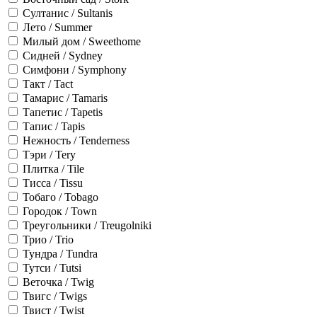
Султанис / Sultanis
Лето / Summer
Милый дом / Sweethome
Сидней / Sydney
Симфони / Symphony
Такт / Tact
Тамарис / Tamaris
Тапетис / Tapetis
Тапис / Tapis
Нежность / Tenderness
Тэри / Tery
Плитка / Tile
Тисса / Tissu
Тобаго / Tobago
Городок / Town
Треугольники / Treugolniki
Трио / Trio
Тундра / Tundra
Тутси / Tutsi
Веточка / Twig
Твигс / Twigs
Твист / Twist