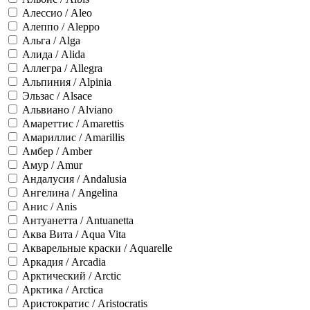
Алессио / Aleo
Алеппо / Aleppo
Альга / Alga
Алида / Alida
Аллегра / Allegra
Альпиния / Alpinia
Эльзас / Alsace
Альвиано / Alviano
Амареттис / Amarettis
Амариллис / Amarillis
Амбер / Amber
Амур / Amur
Андалусия / Andalusia
Ангелина / Angelina
Анис / Anis
Антуанетта / Antuanetta
Аква Вита / Aqua Vita
Акварельные краски / Aquarelle
Аркадия / Arcadia
Арктический / Arctic
Арктика / Arctica
Аристократис / Aristocratis