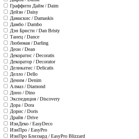
Граффити Дайм / Daim
Дейзи / Daisy
Дамаскис / Damaskis
Дамбо / Dambo
Дэн Бристи / Dan Bristy
Танец / Dance
Любимая / Darling
Деон / Dean
Декоратис / Decoratis
Декоратор / Decorator
Деликатис / Delicatis
Делло / Dello
Деним / Denim
Алмаз / Diamond
Дино / Dino
Экспедиция / Discovery
Дора / Dora
Дорис / Doris
Драйв / Drive
ИзиДеко / EasyDeco
ИзиПро / EasyPro
ИзиПро Близзард / EasyPro Blizzard