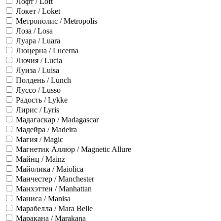
Лофт / Loft
Локет / Loket
Метрополис / Metropolis
Лоза / Losa
Луара / Luara
Люцерна / Lucerna
Лючия / Lucia
Луиза / Luisa
Полдень / Lunch
Луссо / Lusso
Радость / Lykke
Лирис / Lyris
Мадагаскар / Madagascar
Мадейра / Madeira
Магия / Magic
Магнетик Аллюр / Magnetic Allure
Майнц / Mainz
Майолика / Maiolica
Манчестер / Manchester
Манхэттен / Manhattan
Маниса / Manisa
Марабелла / Mara Belle
Маракана / Marakana