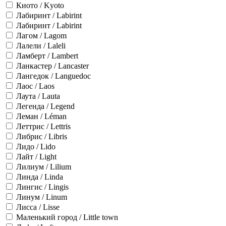
Киото / Kyoto
Лабиринт / Labirint
Лабиринт / Labirint
Лагом / Lagom
Лалели / Laleli
Ламберт / Lambert
Ланкастер / Lancaster
Лангедок / Languedoc
Лаос / Laos
Лаута / Lauta
Легенда / Legend
Леман / Léman
Леттрис / Lettris
Либрис / Libris
Лидо / Lido
Лайт / Light
Лилиум / Lilium
Линда / Linda
Лингис / Lingis
Линум / Linum
Лисса / Lisse
Маленький город / Little town