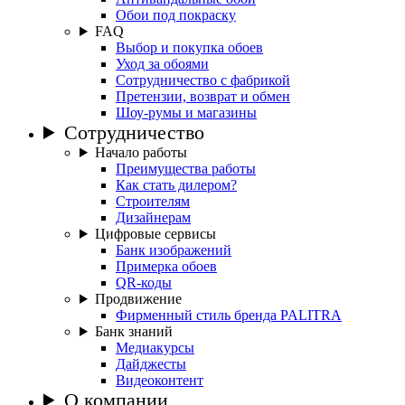
Обои под покраску
FAQ
Выбор и покупка обоев
Уход за обоями
Сотрудничество с фабрикой
Претензии, возврат и обмен
Шоу-румы и магазины
Сотрудничество
Начало работы
Преимущества работы
Как стать дилером?
Строителям
Дизайнерам
Цифровые сервисы
Банк изображений
Примерка обоев
QR-коды
Продвижение
Фирменный стиль бренда PALITRA
Банк знаний
Медиакурсы
Дайджесты
Видеоконтент
О компании