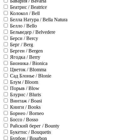
Бавария / Bavaria
Беатрис / Beatrice
Колокол / Bell
Белла Натура / Bella Natura
Белло / Bello
Бельведер / Belvedere
Берси / Bercy
Берг / Berg
Берген / Bergen
Ягодка / Berry
Бионика / Bionica
Цветок / Blomma
Сад Блонье / Blonie
Блум / Bloom
Порыв / Blow
Блурис / Bluris
Винтаж / Boasi
Книги / Books
Борнео / Borneo
Боссо / Bosso
Райский берег / Bounty
Букетис / Bouquetis
Бурбон / Bourbon