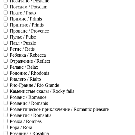
Позитано / Positano
Потсдам / Potsdam
Прато / Prato
Примис / Primis
Принтис / Printis
Прованс / Provence
Пульс / Pulse
Пазл / Puzzle
Ратис / Ratis
Ребекка / Rebecca
Отражение / Reflect
Релакс / Relax
Родонис / Rhodonis
Риальто / Rialto
Рио-Гранде / Rio Grande
Каменистые скалы / Rocky falls
Романс / Romance
Романис / Romanis
Романтическое приключение / Romantic pleasure
Романтис / Romantis
Ромба / Rombas
Рора / Rora
Розалина / Rosalina