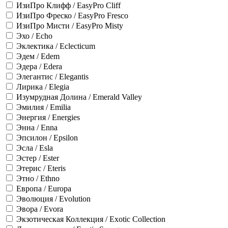
ИзиПро Клифф / EasyPro Cliff
ИзиПро Фреско / EasyPro Fresco
ИзиПро Мисти / EasyPro Misty
Эхо / Echo
Эклектика / Eclecticum
Эдем / Edem
Эдера / Edera
Элегантис / Elegantis
Лирика / Elegia
Изумрудная Долина / Emerald Valley
Эмилия / Emilia
Энергия / Energies
Энна / Enna
Эпсилон / Epsilon
Эсла / Esla
Эстер / Ester
Этерис / Eteris
Этно / Ethno
Европа / Europa
Эволюция / Evolution
Эвора / Evora
Экзотическая Коллекция / Exotic Collection