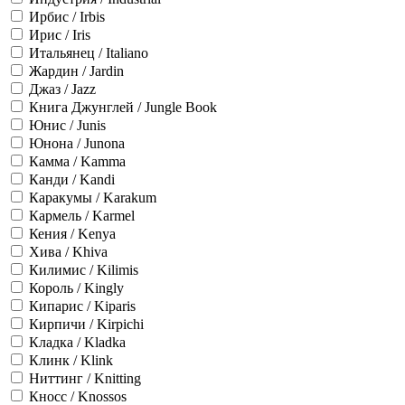
Ирбис / Irbis
Ирис / Iris
Итальянец / Italiano
Жардин / Jardin
Джаз / Jazz
Книга Джунглей / Jungle Book
Юнис / Junis
Юнона / Junona
Камма / Kamma
Канди / Kandi
Каракумы / Karakum
Кармель / Karmel
Кения / Kenya
Хива / Khiva
Килимис / Kilimis
Король / Kingly
Кипарис / Kiparis
Кирпичи / Kirpichi
Кладка / Kladka
Клинк / Klink
Ниттинг / Knitting
Кносс / Knossos