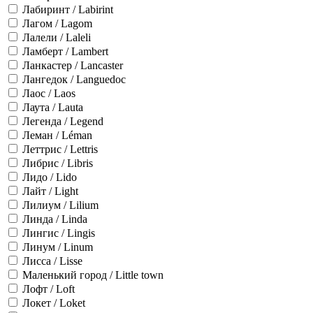
Лабиринт / Labirint
Лагом / Lagom
Лалели / Laleli
Ламберт / Lambert
Ланкастер / Lancaster
Лангедок / Languedoc
Лаос / Laos
Лаута / Lauta
Легенда / Legend
Леман / Léman
Леттрис / Lettris
Либрис / Libris
Лидо / Lido
Лайт / Light
Лилиум / Lilium
Линда / Linda
Лингис / Lingis
Линум / Linum
Лисса / Lisse
Маленький город / Little town
Лофт / Loft
Локет / Loket