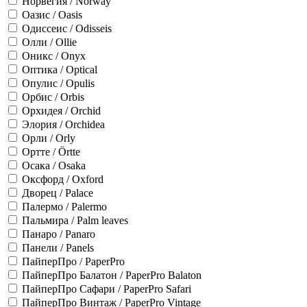
Норвегия / Norway
Оазис / Oasis
Одиссеис / Odisseis
Олли / Ollie
Оникс / Onyx
Оптика / Optical
Опулис / Opulis
Орбис / Orbis
Орхидея / Orchid
Элория / Orchidea
Орли / Orly
Ортте / Örtte
Осака / Osaka
Оксфорд / Oxford
Дворец / Palace
Палермо / Palermo
Пальмира / Palm leaves
Панаро / Panaro
Панели / Panels
ПайперПро / PaperPro
ПайперПро Балатон / PaperPro Balaton
ПайперПро Сафари / PaperPro Safari
ПайперПро Винтаж / PaperPro Vintage