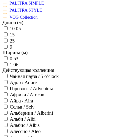
PALITRA SIMPLE
PALITRA STYLE
VOG Collection
Длина (м)
10.05
15
25
9
Ширина (м)
0.53
1.06
Действующая коллекция
Чайная пауза / 5 o’clock
Адор / Adore
Горизонт / Adventura
Африка / African
Айра / Aira
Сельв / Selv
Альберини / Alberini
Альби / Albi
Альбис / Albis
Алессио / Aleo