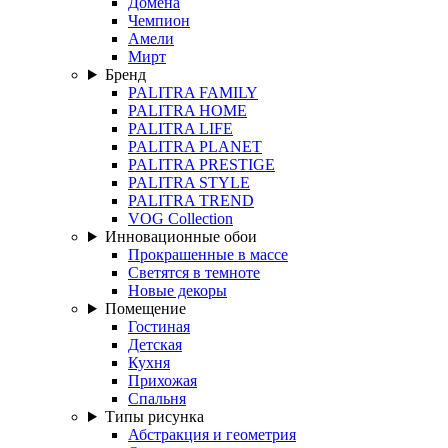
Домена
Чемпион
Амели
Мирт
Бренд
PALITRA FAMILY
PALITRA HOME
PALITRA LIFE
PALITRA PLANET
PALITRA PRESTIGE
PALITRA STYLE
PALITRA TREND
VOG Collection
Инновационные обои
Прокрашенные в массе
Светятся в темноте
Новые декоры
Помещение
Гостиная
Детская
Кухня
Прихожая
Спальня
Типы рисунка
Абстракция и геометрия