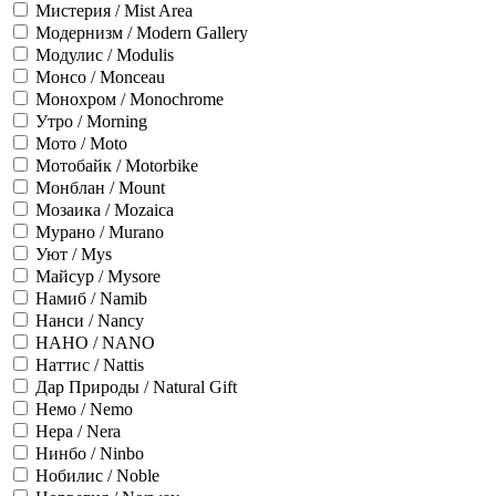
Мистерия / Mist Area
Модернизм / Modern Gallery
Модулис / Modulis
Монсо / Monceau
Монохром / Monochrome
Утро / Morning
Мото / Moto
Мотобайк / Motorbike
Монблан / Mount
Мозаика / Mozaica
Мурано / Murano
Уют / Mys
Майсур / Mysore
Намиб / Namib
Нанси / Nancy
НАНО / NANO
Наттис / Nattis
Дар Природы / Natural Gift
Немо / Nemo
Нера / Nera
Нинбо / Ninbo
Нобилис / Noble