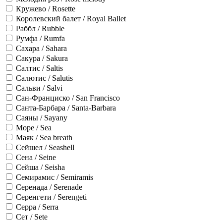
Кружево / Rosette
Королевский балет / Royal Ballet
Раббл / Rubble
Румфа / Rumfa
Сахара / Sahara
Сакура / Sakura
Салтис / Saltis
Салютис / Salutis
Сальви / Salvi
Сан-Франциско / San Francisco
Санта-Барбара / Santa-Barbara
Саяны / Sayany
Море / Sea
Маяк / Sea breath
Сейшел / Seashell
Сена / Seine
Сейша / Seisha
Семирамис / Semiramis
Серенада / Serenade
Серенгети / Serengeti
Серра / Serra
Сет / Sete