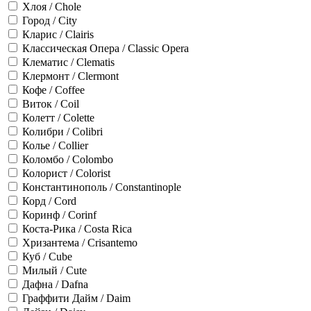
Хлоя / Chole
Город / City
Кларис / Clairis
Классическая Опера / Classic Opera
Клематис / Clematis
Клермонт / Clermont
Кофе / Coffee
Виток / Coil
Колетт / Colette
Колибри / Colibri
Колье / Collier
Коломбо / Colombo
Колорист / Colorist
Константинополь / Constantinople
Корд / Cord
Коринф / Corinf
Коста-Рика / Costa Rica
Хризантема / Crisantemo
Куб / Cube
Милый / Cute
Дафна / Dafna
Граффити Дайм / Daim