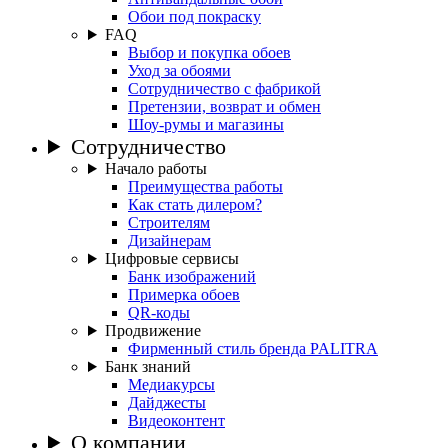
Обои под покраску
FAQ
Выбор и покупка обоев
Уход за обоями
Сотрудничество с фабрикой
Претензии, возврат и обмен
Шоу-румы и магазины
Сотрудничество
Начало работы
Преимущества работы
Как стать дилером?
Строителям
Дизайнерам
Цифровые сервисы
Банк изображений
Примерка обоев
QR-коды
Продвижение
Фирменный стиль бренда PALITRA
Банк знаний
Медиакурсы
Дайджесты
Видеоконтент
О компании