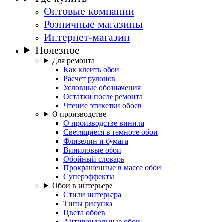
Оптовые компании
Розничные магазины
Интернет-магазин
Полезное
Для ремонта
Как клеить обои
Расчет рулонов
Условные обозначения
Остатки после ремонта
Чтение этикетки обоев
О производстве
О производстве винила
Светящиеся в темноте обои
Флизелин и бумага
Виниловые обои
Обойный словарь
Прокрашенные в массе обои
Суперэффекты
Обои в интерьере
Стили интерьера
Типы рисунка
Цвета обоев
Антивандальные обои