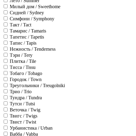
Лето / Summer
Милый дом / Sweethome
Сидней / Sydney
Симфони / Symphony
Такт / Tact
Тамарис / Tamaris
Тапетис / Tapetis
Тапис / Tapis
Нежность / Tenderness
Тэри / Tery
Плитка / Tile
Тисса / Tissu
Тобаго / Tobago
Городок / Town
Треугольники / Treugolniki
Трио / Trio
Тундра / Tundra
Тутси / Tutsi
Веточка / Twig
Твигс / Twigs
Твист / Twist
Урбанистика / Urban
Вабба / Vabba