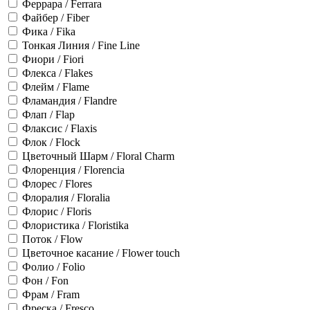
Феррара / Ferrara
Файбер / Fiber
Фика / Fika
Тонкая Линия / Fine Line
Фиори / Fiori
Флекса / Flakes
Флейм / Flame
Фламандия / Flandre
Флап / Flap
Флаксис / Flaxis
Флок / Flock
Цветочный Шарм / Floral Charm
Флоренция / Florencia
Флорес / Flores
Флоралия / Floralia
Флорис / Floris
Флористика / Floristika
Поток / Flow
Цветочное касание / Flower touch
Фолио / Folio
Фон / Fon
Фрам / Fram
Фреска / Fresco