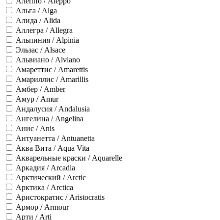
Алеппо / Aleppo
Альга / Alga
Алида / Alida
Аллегра / Allegra
Альпиния / Alpinia
Эльзас / Alsace
Альвиано / Alviano
Амареттис / Amarettis
Амариллис / Amarillis
Амбер / Amber
Амур / Amur
Андалусия / Andalusia
Ангелина / Angelina
Анис / Anis
Антуанетта / Antuanetta
Аква Вита / Aqua Vita
Акварельные краски / Aquarelle
Аркадия / Arcadia
Арктический / Arctic
Арктика / Arctica
Аристократис / Aristocratis
Армор / Armour
Арти / Arti