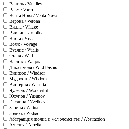
Ваниль / Vanilles
Варм / Varm
Вента Нова / Venta Nova
Верона / Verona
Вилла / Village
Виолина / Violina
Виста / Vista
Вояж / Voyage
Вуалис / Vualis
Стена / Wall
Варпис / Warpis
Дикая мода / Wild Fashion
Виндзор / Windsor
Мудрость / Wisdom
Вистерия / Wisteria
Чудесно / Wonderful
Юсупов / Yusupov
Эвелина / Yvelines
Зарина / Zarina
Зодиак / Zodiac
Абстракция (волна и мел элементы) / Abstraction
Амелия / Amelia