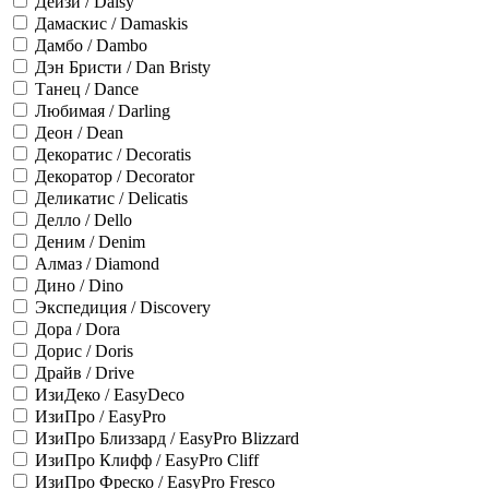
Дейзи / Daisy
Дамаскис / Damaskis
Дамбо / Dambo
Дэн Бристи / Dan Bristy
Танец / Dance
Любимая / Darling
Деон / Dean
Декоратис / Decoratis
Декоратор / Decorator
Деликатис / Delicatis
Делло / Dello
Деним / Denim
Алмаз / Diamond
Дино / Dino
Экспедиция / Discovery
Дора / Dora
Дорис / Doris
Драйв / Drive
ИзиДеко / EasyDeco
ИзиПро / EasyPro
ИзиПро Близзард / EasyPro Blizzard
ИзиПро Клифф / EasyPro Cliff
ИзиПро Фреско / EasyPro Fresco