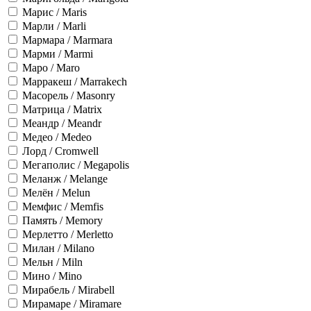
Марис / Maris
Марли / Marli
Мармара / Marmara
Марми / Marmi
Маро / Maro
Марракеш / Marrakech
Масорель / Masonry
Матрица / Matrix
Меандр / Meandr
Медео / Medeo
Лорд / Cromwell
Мегаполис / Megapolis
Меланж / Melange
Мелён / Melun
Мемфис / Memfis
Память / Memory
Мерлетто / Merletto
Милан / Milano
Мельн / Miln
Мино / Mino
Мирабель / Mirabell
Мирамаре / Miramare