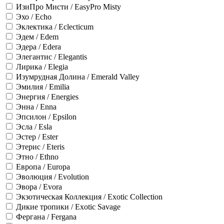
ИзиПро Мисти / EasyPro Misty
Эхо / Echo
Эклектика / Eclecticum
Эдем / Edem
Эдера / Edera
Элегантис / Elegantis
Лирика / Elegia
Изумрудная Долина / Emerald Valley
Эмилия / Emilia
Энергия / Energies
Энна / Enna
Эпсилон / Epsilon
Эсла / Esla
Эстер / Ester
Этерис / Eteris
Этно / Ethno
Европа / Europa
Эволюция / Evolution
Эвора / Evora
Экзотическая Коллекция / Exotic Collection
Дикие тропики / Exotic Savage
Фергана / Fergana