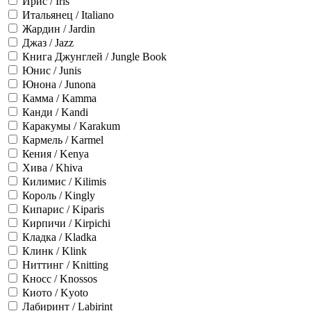
Ирис / Iris
Итальянец / Italiano
Жардин / Jardin
Джаз / Jazz
Книга Джунглей / Jungle Book
Юнис / Junis
Юнона / Junona
Камма / Kamma
Канди / Kandi
Каракумы / Karakum
Кармель / Karmel
Кения / Kenya
Хива / Khiva
Килимис / Kilimis
Король / Kingly
Кипарис / Kiparis
Кирпичи / Kirpichi
Кладка / Kladka
Клинк / Klink
Ниттинг / Knitting
Кносс / Knossos
Киото / Kyoto
Лабиринт / Labirint