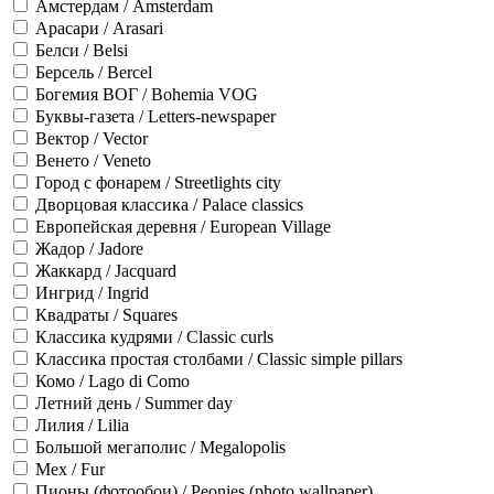
Амстердам / Amsterdam
Арасари / Arasari
Белси / Belsi
Берсель / Bercel
Богемия ВОГ / Bohemia VOG
Буквы-газета / Letters-newspaper
Вектор / Vector
Венето / Veneto
Город с фонарем / Streetlights city
Дворцовая классика / Palace classics
Европейская деревня / European Village
Жадор / Jadore
Жаккард / Jacquard
Ингрид / Ingrid
Квадраты / Squares
Классика кудрями / Classic curls
Классика простая столбами / Classic simple pillars
Комо / Lago di Como
Летний день / Summer day
Лилия / Lilia
Большой мегаполис / Megalopolis
Мех / Fur
Пионы (фотообои) / Peonies (photo wallpaper)