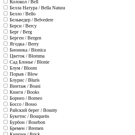
Колокол / Bell
Белла Натура / Bella Natura
Белло / Bello
Бельведер / Belvedere
Берси / Bercy
Берг / Berg
Берген / Bergen
Ягодка / Berry
Бионика / Bionica
Цветок / Blomma
Сад Блонье / Blonie
Блум / Bloom
Порыв / Blow
Блурис / Bluris
Винтаж / Boasi
Книги / Books
Борнео / Borneo
Боссо / Bosso
Райский берег / Bounty
Букетис / Bouquetis
Бурбон / Bourbon
Бремен / Bremen
Кирпич / Brick