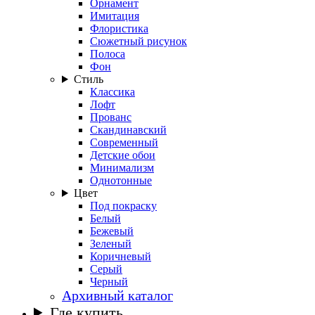
Орнамент
Имитация
Флористика
Сюжетный рисунок
Полоса
Фон
Стиль
Классика
Лофт
Прованс
Скандинавский
Современный
Детские обои
Минимализм
Однотонные
Цвет
Под покраску
Белый
Бежевый
Зеленый
Коричневый
Серый
Черный
Архивный каталог
Где купить