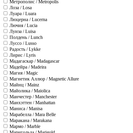
Метрополис / Metropolis
Лоза / Losa
Луара / Luara
Люцерна / Lucerna
Лючия / Lucia
Луиза / Luisa
Полдень / Lunch
Луссо / Lusso
Радость / Lykke
Лирис / Lyris
Мадагаскар / Madagascar
Мадейра / Madeira
Магия / Magic
Магнетик Аллюр / Magnetic Allure
Майнц / Mainz
Майолика / Maiolica
Манчестер / Manchester
Манхэттен / Manhattan
Маниса / Manisa
Марабелла / Mara Belle
Маракана / Marakana
Мармо / Marble
Маригольда / Marigold