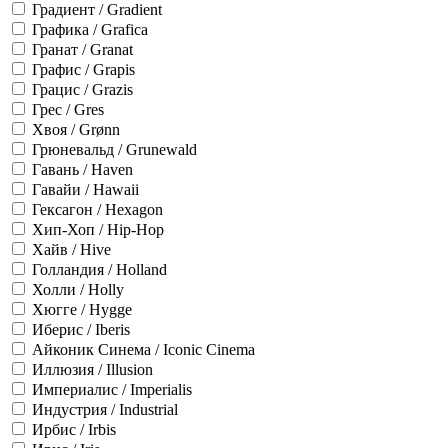
Градиент / Gradient
Графика / Grafica
Гранат / Granat
Графис / Grapis
Грацис / Grazis
Грес / Gres
Хвоя / Grønn
Грюневальд / Grunewald
Гавань / Haven
Гавайи / Hawaii
Гексагон / Hexagon
Хип-Хоп / Hip-Hop
Хайв / Hive
Голландия / Holland
Холли / Holly
Хюгге / Hygge
Иберис / Iberis
Айконик Синема / Iconic Cinema
Иллюзия / Illusion
Империалис / Imperialis
Индустрия / Industrial
Ирбис / Irbis