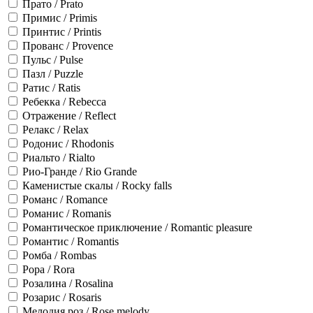
Прато / Prato
Примис / Primis
Принтис / Printis
Прованс / Provence
Пульс / Pulse
Пазл / Puzzle
Ратис / Ratis
Ребекка / Rebecca
Отражение / Reflect
Релакс / Relax
Родонис / Rhodonis
Риальто / Rialto
Рио-Гранде / Rio Grande
Каменистые скалы / Rocky falls
Романс / Romance
Романис / Romanis
Романтическое приключение / Romantic pleasure
Романтис / Romantis
Ромба / Rombas
Рора / Rora
Розалина / Rosalina
Розарис / Rosaris
Мелодия роз / Rose melody