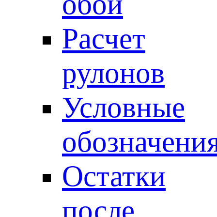
обои
Расчет
рулонов
Условные
обозначени
Остатки
после