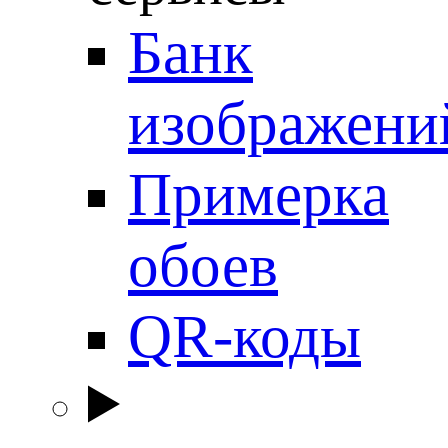
Банк
изображени
Примерка
обоев
QR-коды