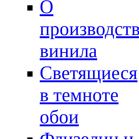
О
производст
винила
Светящиеся
в темноте
обои
Флизелин и