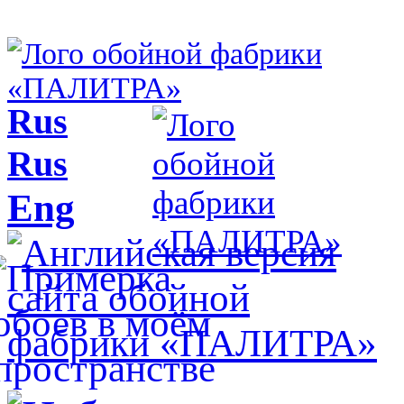
Rus
Rus
Eng