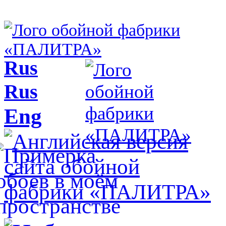
Rus
Rus
Eng