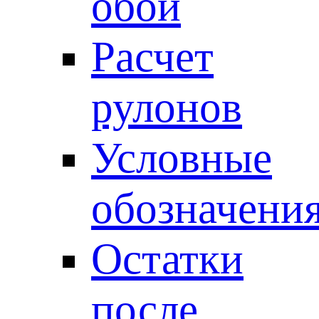
обои
Расчет
рулонов
Условные
обозначени
Остатки
после