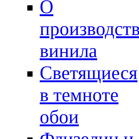
О
производст
винила
Светящиеся
в темноте
обои
Флизелин и