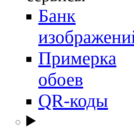
Банк
изображени
Примерка
обоев
QR-коды