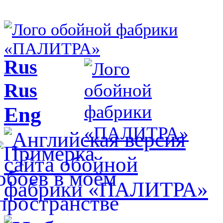
Rus
Rus
Eng