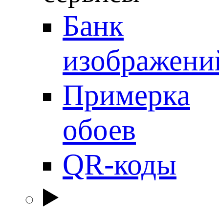
Банк
изображени
Примерка
обоев
QR-коды