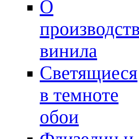
О
производст
винила
Светящиеся
в темноте
обои
Флизелин и