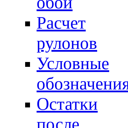
обои
Расчет
рулонов
Условные
обозначени
Остатки
после