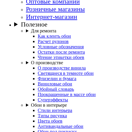
Оптовые компании
Розничные магазины
Интернет-магазин
Полезное
Для ремонта
Как клеить обои
Расчет рулонов
Условные обозначения
Остатки после ремонта
Чтение этикетки обоев
О производстве
О производстве винила
Светящиеся в темноте обои
Флизелин и бумага
Виниловые обои
Обойный словарь
Прокрашенные в массе обои
Суперэффекты
Обои в интерьере
Стили интерьера
Типы рисунка
Цвета обоев
Антивандальные обои
Обои под покраску