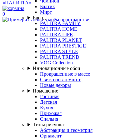
Чемпион
Балтик
Мирт
0
Бренд
PALITRA FAMILY
PALITRA HOME
PALITRA LIFE
PALITRA PLANET
PALITRA PRESTIGE
PALITRA STYLE
PALITRA TREND
VOG Collection
Инновационные обои
Прокрашенные в массе
Светятся в темноте
Новые декоры
Помещение
Гостиная
Детская
Кухня
Прихожая
Спальня
Типы рисунка
Абстракция и геометрия
Орнамент