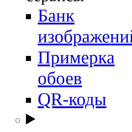
Банк
изображени
Примерка
обоев
QR-коды