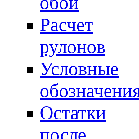
обои
Расчет
рулонов
Условные
обозначени
Остатки
после