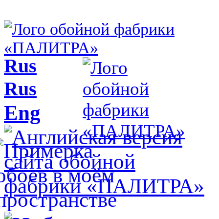
Rus
Rus
Eng