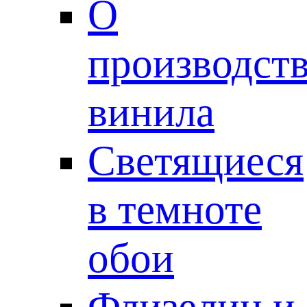
О
производст
винила
Светящиеся
в темноте
обои
Флизелин и