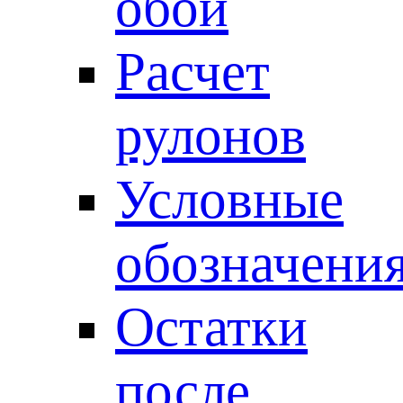
обои
Расчет
рулонов
Условные
обозначени
Остатки
после