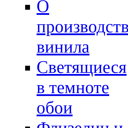
О
производст
винила
Светящиеся
в темноте
обои
Флизелин и