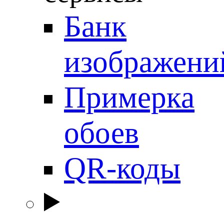
Банк
изображени
Примерка
обоев
QR-коды