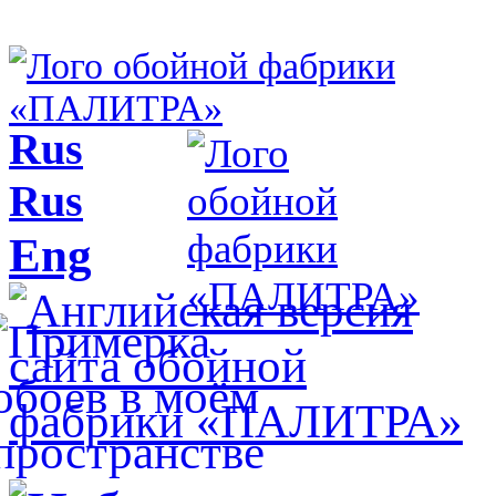
Rus
Rus
Eng