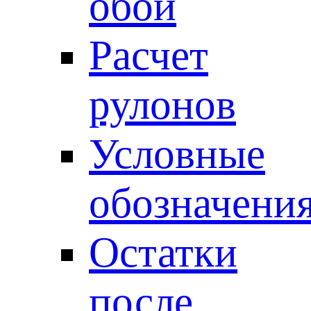
обои
Расчет
рулонов
Условные
обозначени
Остатки
после