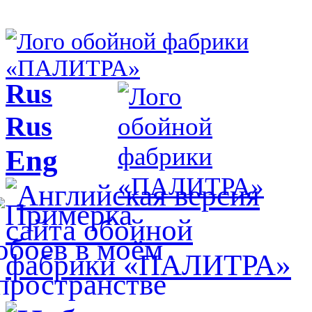
Rus
Rus
Eng