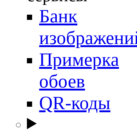
Банк
изображени
Примерка
обоев
QR-коды