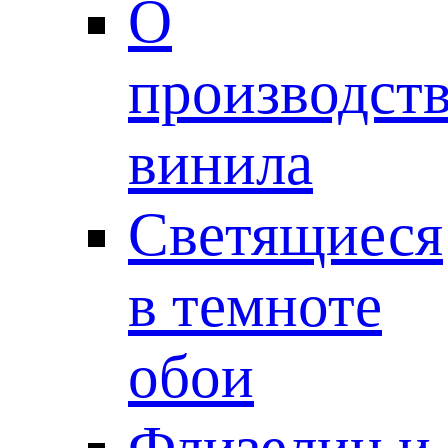
О
производст
винила
Светящиеся
в темноте
обои
Флизелин и