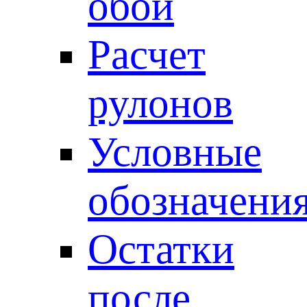
обои
Расчет
рулонов
Условные
обозначени
Остатки
после