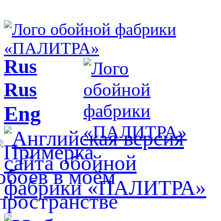
Rus
Rus
Eng