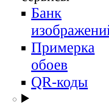
Банк
изображени
Примерка
обоев
QR-коды