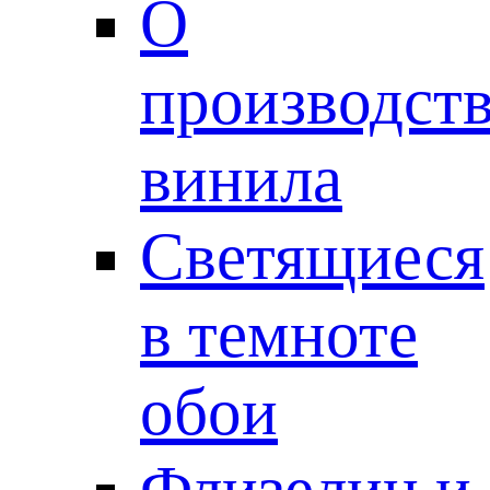
О
производст
винила
Светящиеся
в темноте
обои
Флизелин и