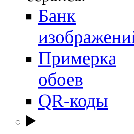
Банк
изображени
Примерка
обоев
QR-коды