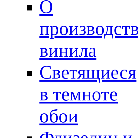
О
производст
винила
Светящиеся
в темноте
обои
Флизелин и