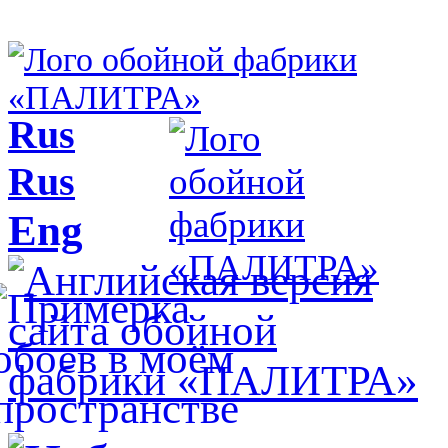
Rus
Rus
Eng