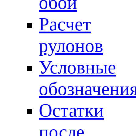
обои
Расчет
рулонов
Условные
обозначени
Остатки
после