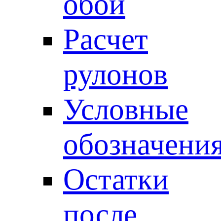
обои
Расчет
рулонов
Условные
обозначени
Остатки
после