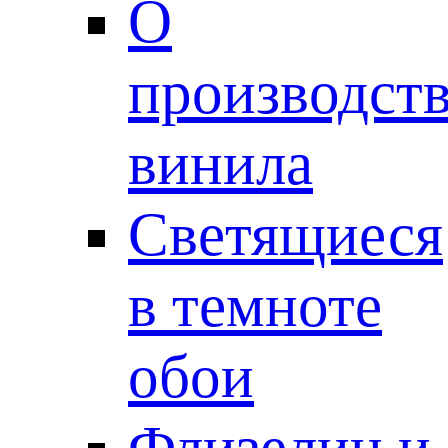
О
производст
винила
Светящиеся
в темноте
обои
Флизелин и