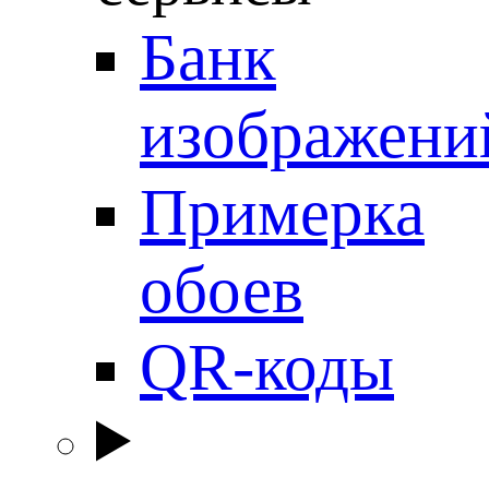
Банк
изображени
Примерка
обоев
QR-коды