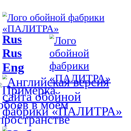
Rus
Rus
Eng