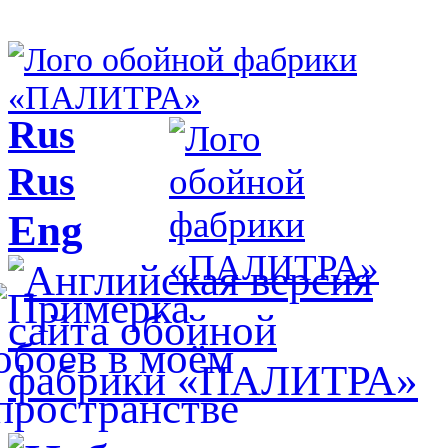
Rus
Rus
Eng