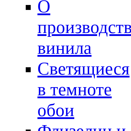
О
производст
винила
Светящиеся
в темноте
обои
Флизелин и