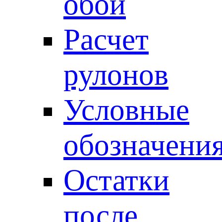
обои
Расчет
рулонов
Условные
обозначени
Остатки
после