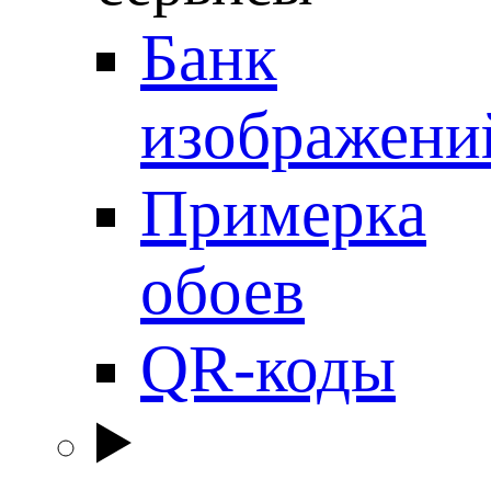
Банк
изображени
Примерка
обоев
QR-коды