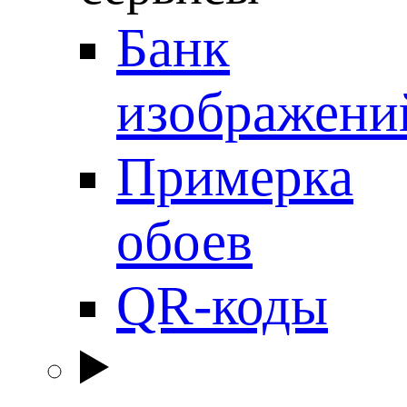
Банк
изображени
Примерка
обоев
QR-коды