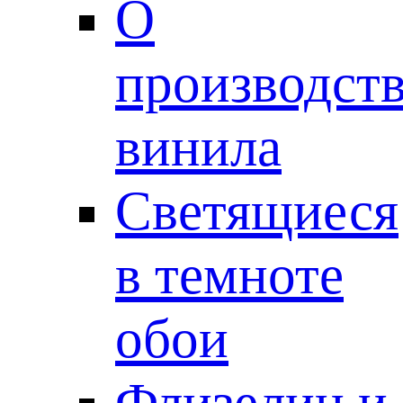
О
производст
винила
Светящиеся
в темноте
обои
Флизелин и