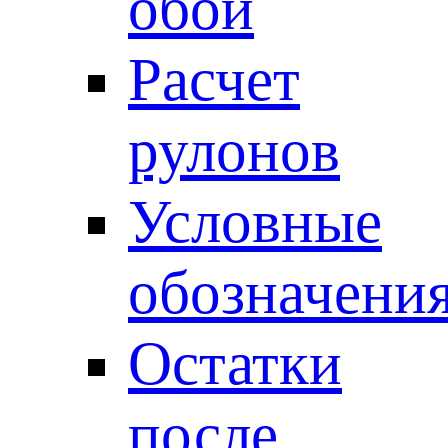
обои
Расчет
рулонов
Условные
обозначени
Остатки
после