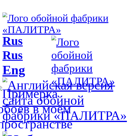
Rus
Rus
Eng