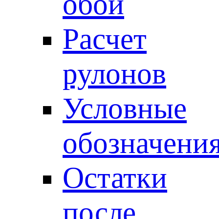
обои
Расчет
рулонов
Условные
обозначени
Остатки
после