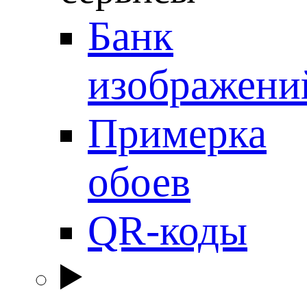
Банк
изображени
Примерка
обоев
QR-коды