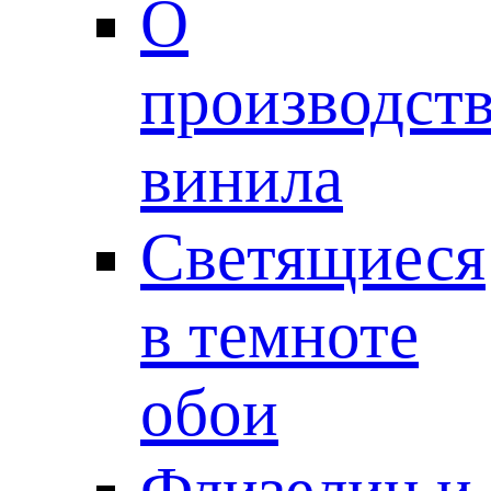
О
производст
винила
Светящиеся
в темноте
обои
Флизелин и