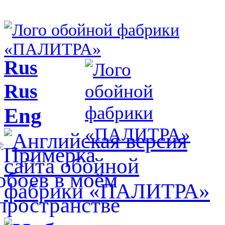
Rus
Rus
Eng