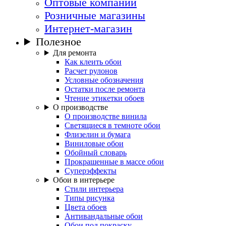
Оптовые компании
Розничные магазины
Интернет-магазин
Полезное
Для ремонта
Как клеить обои
Расчет рулонов
Условные обозначения
Остатки после ремонта
Чтение этикетки обоев
О производстве
О производстве винила
Светящиеся в темноте обои
Флизелин и бумага
Виниловые обои
Обойный словарь
Прокрашенные в массе обои
Суперэффекты
Обои в интерьере
Стили интерьера
Типы рисунка
Цвета обоев
Антивандальные обои
Обои под покраску