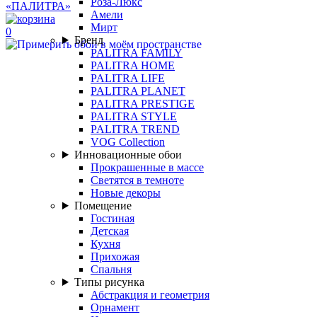
Роза-Люкс
Амели
Мирт
0
Бренд
PALITRA FAMILY
PALITRA HOME
PALITRA LIFE
PALITRA PLANET
PALITRA PRESTIGE
PALITRA STYLE
PALITRA TREND
VOG Collection
Инновационные обои
Прокрашенные в массе
Светятся в темноте
Новые декоры
Помещение
Гостиная
Детская
Кухня
Прихожая
Спальня
Типы рисунка
Абстракция и геометрия
Орнамент