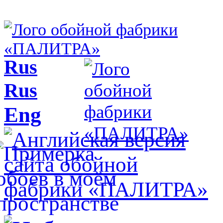
Rus
Rus
Eng