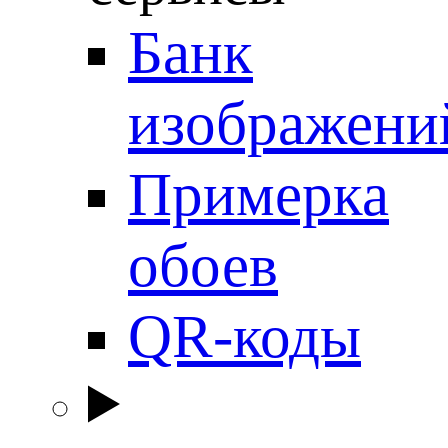
Банк
изображени
Примерка
обоев
QR-коды