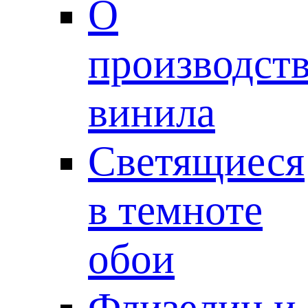
О
производст
винила
Светящиеся
в темноте
обои
Флизелин и