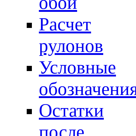
обои
Расчет
рулонов
Условные
обозначени
Остатки
после